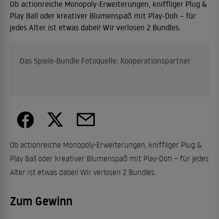
Ob actionreiche Monopoly-Erweiterungen, kniffliger Plug &
Play Ball oder kreativer Blumenspaß mit Play-Doh – für
jedes Alter ist etwas dabei! Wir verlosen 2 Bundles.
Das Spiele-Bundle Fotoquelle: Kooperationspartner
Ob actionreiche Monopoly-Erweiterungen, kniffliger Plug &
Play Ball oder kreativer Blumenspaß mit Play-Doh – für jedes
Alter ist etwas dabei! Wir verlosen 2 Bundles.
Zum Gewinn