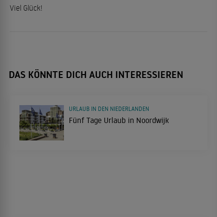
Viel Glück!
DAS KÖNNTE DICH AUCH INTERESSIEREN
URLAUB IN DEN NIEDERLANDEN
Fünf Tage Urlaub in Noordwijk