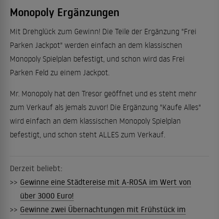
Monopoly Ergänzungen
Mit Drehglück zum Gewinn! Die Teile der Ergänzung "Frei
Parken Jackpot" werden einfach an dem klassischen
Monopoly Spielplan befestigt, und schon wird das Frei
Parken Feld zu einem Jackpot.
Mr. Monopoly hat den Tresor geöffnet und es steht mehr
zum Verkauf als jemals zuvor! Die Ergänzung "Kaufe Alles"
wird einfach an dem klassischen Monopoly Spielplan
befestigt, und schon steht ALLES zum Verkauf.
Derzeit beliebt:
>>
Gewinne eine Städtereise mit A-ROSA im Wert von
über 3000 Euro!
>>
Gewinne zwei Übernachtungen mit Frühstück im