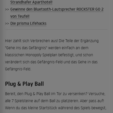
Strandhafer Aparthotel!
>>
Gewinne den Bluetooth-Lautsprecher ROCKSTER GO 2
von Teufel!
>>
Die prisma Lifehacks
Hier zahlt sich Verbrechen aus! Die Teile der Ergänzung
"Gehe ins das Gefängnis" werden einfach an dem
klassischen Monopoly Spielplan befestigt, und schon
verändert sich das Gefängnis-Feld und das Gehe in das
Gefängnis-Feld.
Plug & Play Ball
Bereit, den Plug & Play Ball im Tor zu versenken? Versuche,
alle 7 Spielsteine auf dem Ball zu platzieren. Aber pass auf!
Wenn du das kleine Startstück während des Spiels bewegst,