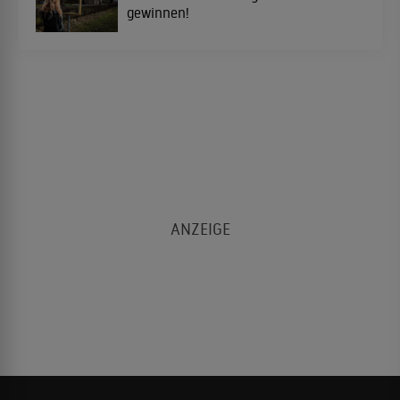
gewinnen!