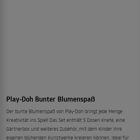
Play-Doh Bunter Blumenspaß
Der bunte Blumenspaß von Play-Doh bringt jede Menge
Kreativität ins Spiel! Das Set enthält 5 Dosen Knete, eine
Gärtnerbox und weiteres Zubehör, mit dem Kinder ihre
eigenen blühenden Kunstwerke kreieren können. Ideal für