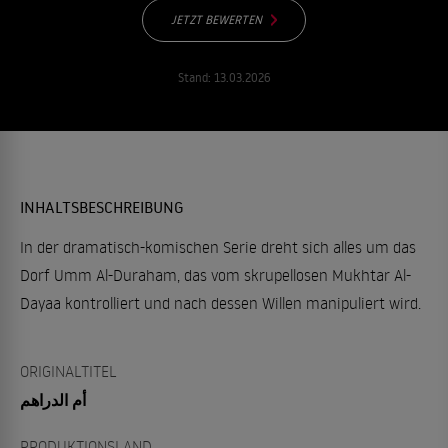
JETZT BEWERTEN
Stand:
13.03.2026
INHALTSBESCHREIBUNG
In der dramatisch-komischen Serie dreht sich alles um das
Dorf Umm Al-Duraham, das vom skrupellosen Mukhtar Al-
Dayaa kontrolliert und nach dessen Willen manipuliert wird.
ORIGINALTITEL
أم الدراهم
PRODUKTIONSLAND