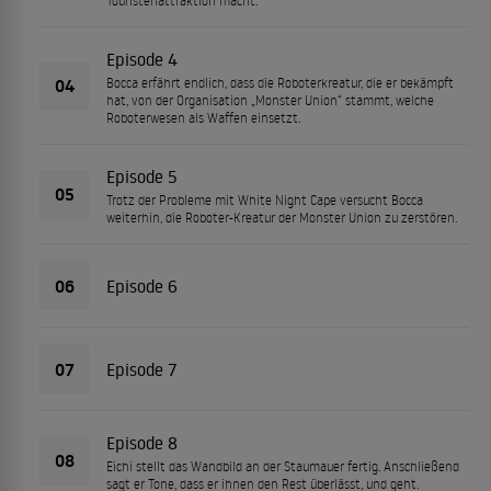
Touristenattraktion macht.
Episode 4
04
Bocca erfährt endlich, dass die Roboterkreatur, die er bekämpft
hat, von der Organisation „Monster Union“ stammt, welche
Roboterwesen als Waffen einsetzt.
Episode 5
05
Trotz der Probleme mit White Night Cape versucht Bocca
weiterhin, die Roboter-Kreatur der Monster Union zu zerstören.
06
Episode 6
07
Episode 7
Episode 8
08
Eichi stellt das Wandbild an der Staumauer fertig. Anschließend
sagt er Tone, dass er ihnen den Rest überlässt, und geht.