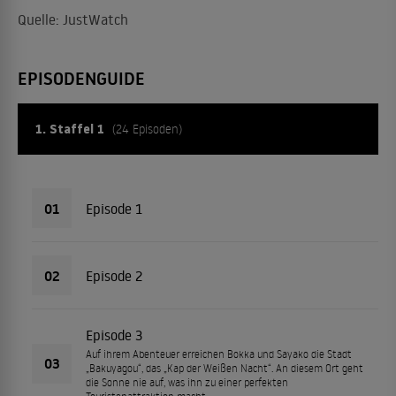
Quelle: JustWatch
EPISODENGUIDE
1. Staffel 1
(24 Episoden)
01
Episode 1
02
Episode 2
Episode 3
Auf ihrem Abenteuer erreichen Bokka und Sayako die Stadt
03
„Bakuyagou“, das „Kap der Weißen Nacht“. An diesem Ort geht
die Sonne nie auf, was ihn zu einer perfekten