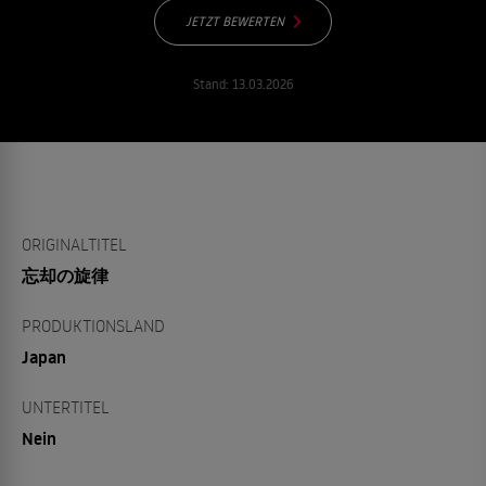
JETZT BEWERTEN
Stand:
13.03.2026
ORIGINALTITEL
忘却の旋律
PRODUKTIONSLAND
Japan
UNTERTITEL
Nein