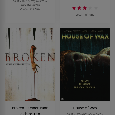
FILM • WESTERN, HORROR,
DRAMA, KRIMI
2005 • 111 MIN.
Lesermeinung
Broken - Keiner kann
House of Wax
dich retten
FILM • HORROR, MYSTERY &