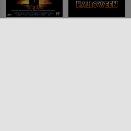
Requiem - Kreuzgang
Halloween
zur Hölle
FILM • HORROR
2007 • 109 MIN.
FILM • PRODUZIERT IN EUROPA,
ACTION & ABENTEUER,
HORROR, KRIMI, MYSTERY &
THRILLER
2001 • 98 MIN.
Lesermeinung
Lesermeinung