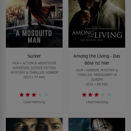
Sucker
Among the Living - Das
Böse ist hier
FILM • ACTION & ABENTEUER,
KOMÖDIEN, SCIENCE-FICTION,
FILM • HORROR, MYSTERY &
MYSTERY & THRILLER, HORROR
THRILLER, PRODUZIERT IN
2013 • 77 MIN.
EUROPA
2014 • 88 MIN.
Lesermeinung
Lesermeinung