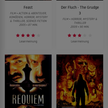
Feast
Der Fluch - The Grudge
3
FILM • ACTION & ABENTEUER,
KOMÖDIEN, HORROR, MYSTERY
FILM • HORROR, MYSTERY &
& THRILLER, SCIENCE-FICTION
THRILLER
2005 • 87 MIN.
2009 • 90 MIN.
Lesermeinung
Lesermeinung