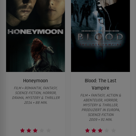
Honeymoon
Blood: The Last
Vampire
FILM • ROMANTIK, FANTASY,
SCIENCE-FICTION, HORROR,
FILM • FANTASY, ACTION &
DRAMA, MYSTERY & THRILLER
ABENTEUER, HORROR,
2014 • 88 MIN.
MYSTERY & THRILLER,
PRODUZIERT IN EUROPA,
SCIENCE-FICTION
2009 • 91 MIN.