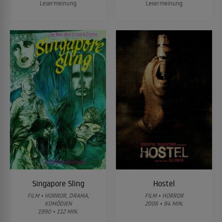
Lesermeinung
Lesermeinung
Singapore Sling
Hostel
FILM • HORROR, DRAMA,
FILM • HORROR
KOMÖDIEN
2006 • 94 MIN.
1990 • 112 MIN.