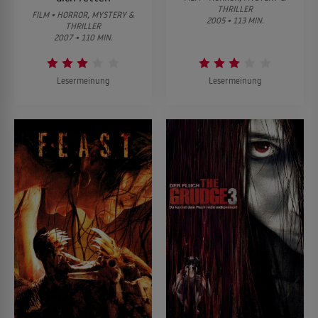
THRILLER
FILM • HORROR, MYSTERY &
2005 • 113 MIN.
THRILLER
2007 • 110 MIN.
Lesermeinung
Lesermeinung