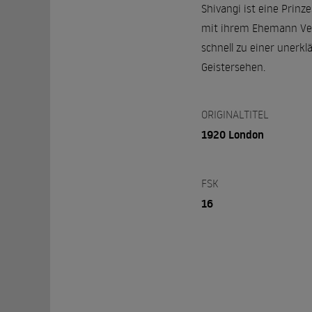
Shivangi ist eine Prinz
mit ihrem Ehemann Veer 
schnell zu einer uner
Geistersehen.
ORIGINALTITEL
1920 London
FSK
16