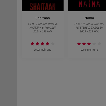
Shaitaan
Naina
FILM • HORROR, DRAMA,
FILM • HORROR, DRAMA,
MYSTERY & THRILLER
MYSTERY & THRILLER
2024 • 132 MIN.
2005 • 103 MIN.
Lesermeinung
Lesermeinung