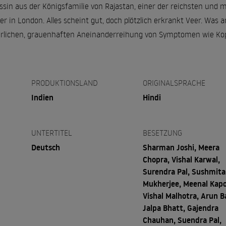
essin aus der Königsfamilie von Rajastan, einer der reichsten und m
in London. Alles scheint gut, doch plötzlich erkrankt Veer. Was a
klärlichen, grauenhaften Aneinanderreihung von Symptomen wie 
PRODUKTIONSLAND
ORIGINALSPRACHE
Indien
Hindi
UNTERTITEL
BESETZUNG
Deutsch
Sharman Joshi, Meera
Chopra, Vishal Karwal,
Surendra Pal, Sushmita
Mukherjee, Meenal Kapo
Vishal Malhotra, Arun Ba
Jalpa Bhatt, Gajendra
Chauhan, Suendra Pal,