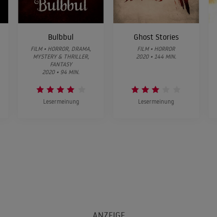
Bulbbul
Ghost Stories
FILM • HORROR, DRAMA,
FILM • HORROR
MYSTERY & THRILLER,
2020 • 144 MIN.
FANTASY
2020 • 94 MIN.
Lesermeinung
Lesermeinung