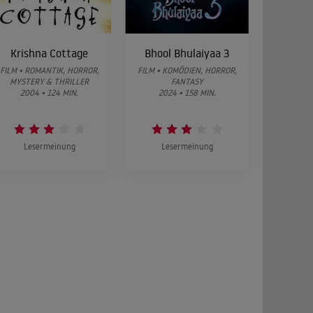
Krishna Cottage
Bhool Bhulaiyaa 3
FILM • ROMANTIK, HORROR,
FILM • KOMÖDIEN, HORROR,
MYSTERY & THRILLER
FANTASY
2004 • 124 MIN.
2024 • 158 MIN.
Lesermeinung
Lesermeinung