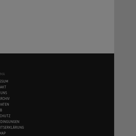
SMA
SSUM
AKT
 UNS
RCHIV
DATEN
B
CHUTZ
EDINGUNGEN
EITSERKLÄRUNG
MAP