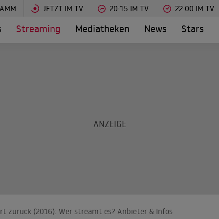
RAMM
JETZT IM TV
20:15 IM TV
22:00 IM TV
s
Streaming
Mediatheken
News
Stars
t zurück (2016): Wer streamt es? Anbieter & Infos