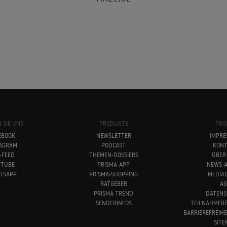
 SIE UNS
PRODUKTE
PRI
EBOOK
NEWSLETTER
IMPRE
TAGRAM
PODCAST
KONT
-FEED
THEMEN-DOSSIERS
ÜBER
UTUBE
PRISMA-APP
NEWS-A
TSAPP
PRISMA-SHOPPING
MEDIA
RATGEBER
AG
PRISMA TREND
DATENS
SENDERINFOS
TEILNAHMEB
BARRIEREFREIH
SITE