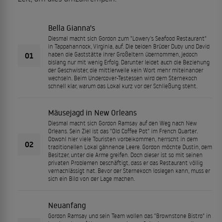
Bella Gianna's
Diesmal macht sich Gordon zum "Lowery's Seafood Restaurant"
in Tappahannock, Virginia, auf. Die beiden Brüder Duby und David
01
haben die Gaststätte ihrer Großeltern übernommen, jedoch
bislang nur mit wenig Erfolg. Darunter leidet auch die Beziehung
der Geschwister, die mittlerweile kein Wort mehr miteinander
wechseln. Beim Undercover-Testessen wird dem Sternekoch
schnell klar, warum das Lokal kurz vor der Schließung steht.
Mäusejagd in New Orleans
Diesmal macht sich Gordon Ramsay auf den Weg nach New
Orleans. Sein Ziel ist das "Old Coffee Pot" im French Quarter.
Obwohl hier viele Touristen vorbeikommen, herrscht in dem
02
traditionellen Lokal gähnende Leere. Gordon möchte Dustin, dem
Besitzer, unter die Arme greifen. Doch dieser ist so mit seinen
privaten Problemen beschäftigt, dass er das Restaurant völlig
vernachlässigt hat. Bevor der Sternekoch loslegen kann, muss er
sich ein Bild von der Lage machen.
Neuanfang
Gordon Ramsay und sein Team wollen das "Brownstone Bistro" in