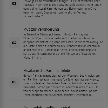
Los Angeles auf Vordermann bringen. Seit einem schrecklichen
03
Todesfall in der Familie des Besitzers, läuft es nicht mehr rund in
dem kleinen Lokal. Kann Gordon das Bistro retten und Clive
damit ein wenig über seinen schmerzlichen Verlust
hinwegtrösten?
Mut zur Veränderung
In Greenville, Mississippi, besucht Gordon Ramsay das
"Sherman's", ein Familienrestaurant. Die Nimrods brauchen
04
dringend Unterstützung, denn das Essen ist nur mittelmäßig und
die Gäste bleiben zunehmend aus. Schnell wird klar, wer schuld
an der Misere ist. Gordon plant eine Generalüberholung und
schult das Personal, bevor sich die Pforten des Restaurants
wieder öffnen.
Mexikanische Familienfehde
Gordon Ramsay macht sich auf den Weg nach Los Angeles, um
ein Familienrestaurant namens "La Serenata" aus der Krise zu
05
holen. Nach einem tragischen Todesfall hat sich hier einiges
verändert. Gordon geht zunächst undercover, um sich ein Bild
von der Lage zu machen. Kann er der Familie helfen und das
Lokal innerhalb von 24 Stunden komplett umkrempeln?
Ein hundefreundliches Lokal