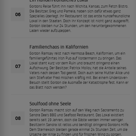
Gordons Reise führt ihn nach Wichita, Kansas, zum Fetch Bistro.
Die Besitzer, Greg und Pamela, haben sich dafür etwas ganz
06
Spezielles überlegt. Ihr Restaurant ist das erste hundefreundliche
Lokal in den Staaten. Doch ihr Konzept ist nicht ganz ausgereift.
Gordon bleiben nur 24 Stunden, um den heruntergekommenen
Laden wieder aufzupeppen.
Familienchaos in Kalifornien
Gordon Ramsay reist nach Hermosa Beach, Kalifornien, um ein
familiengeführtes Irish Pub auf Vordermann zu bringen. Das
Lokal steht kurz vor dem Ruin und braucht dringend einen
07
Aufschwung. Der Besitzer, Patrick Molloy, hat die Anteile seines
Vaters nach dessen Tod geerbt. Doch auch seine Mutter Alice und
sein Stiefvater Fred mischen kräftig mit. Bei einem Undercover-
Besuch stellt Gordon die Ausmaße der Katastrophe fest. Kann er
das Blatt noch wenden?
Soulfood ohne Seele
Gordon Ramsay macht sich auf den Weg nach Sacramento zu
Sandra Dee's BBQ und Seafood Restaurant. Das Lokal existiert
08
bereits seit 19 Jahren, doch die Gäste werden immer weniger.
Besitzerin Sandra ist ratlos und benötigt dringend Gordons Hilfe.
Dem Sternekoch bleiben gerade einmal 24 Stunden Zeit, um die
Ursache der Krise zu finden und für frischen Wind zu sorgen.