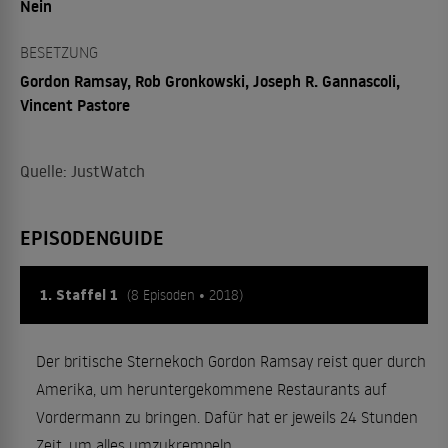
Nein
BESETZUNG
Gordon Ramsay, Rob Gronkowski, Joseph R. Gannascoli,
Vincent Pastore
Quelle: JustWatch
EPISODENGUIDE
1. Staffel 1
(8 Episoden • 2018)
Der britische Sternekoch Gordon Ramsay reist quer durch
Amerika, um heruntergekommene Restaurants auf
Vordermann zu bringen. Dafür hat er jeweils 24 Stunden
Zeit, um alles umzukrempeln.