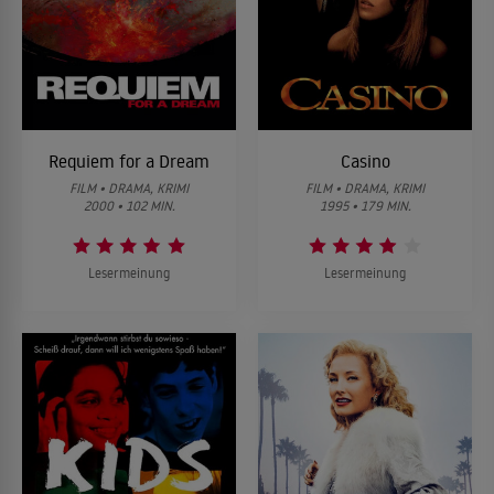
Requiem for a Dream
Casino
FILM • DRAMA, KRIMI
FILM • DRAMA, KRIMI
2000 • 102 MIN.
1995 • 179 MIN.
Lesermeinung
Lesermeinung