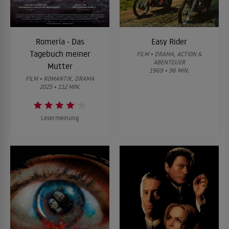
Romería - Das
Easy Rider
Tagebuch meiner
FILM • DRAMA, ACTION &
ABENTEUER
Mutter
1969 • 96 MIN.
FILM • ROMANTIK, DRAMA
2025 • 112 MIN.
Lesermeinung