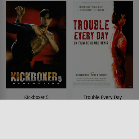
Kickboxer 5
Trouble Every Day
FILM • MYSTERY & THRILLER,
FILM • HORROR, DRAMA,
DRAMA, ACTION & ABENTEUER
MYSTERY & THRILLER,
1995 • 87 MIN.
PRODUZIERT IN EUROPA
2001 • 101 MIN.
Lesermeinung
Lesermeinung