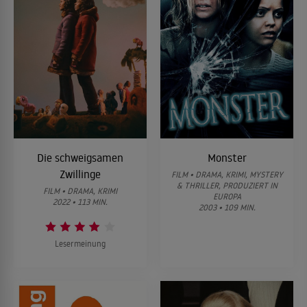
Die schweigsamen
Monster
Zwillinge
FILM • DRAMA, KRIMI, MYSTERY
& THRILLER, PRODUZIERT IN
FILM • DRAMA, KRIMI
EUROPA
2022 • 113 MIN.
2003 • 109 MIN.
Lesermeinung