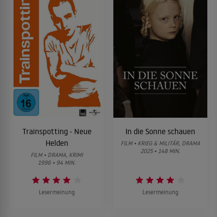
Trainspotting - Neue
In die Sonne schauen
Helden
FILM • KRIEG & MILITÄR, DRAMA
2025 • 148 MIN.
FILM • DRAMA, KRIMI
1996 • 94 MIN.
Lesermeinung
Lesermeinung