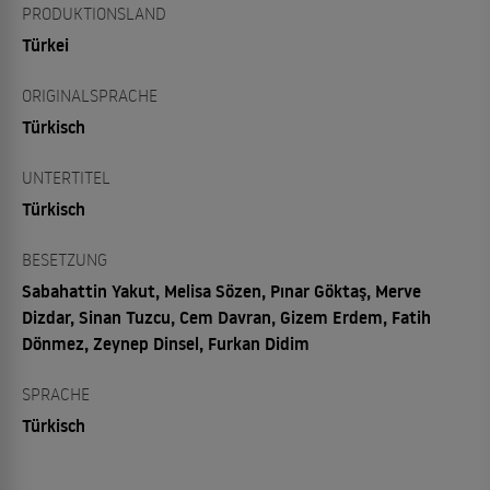
PRODUKTIONSLAND
Türkei
ORIGINALSPRACHE
Türkisch
UNTERTITEL
Türkisch
BESETZUNG
Sabahattin Yakut, Melisa Sözen, Pınar Göktaş, Merve
Dizdar, Sinan Tuzcu, Cem Davran, Gizem Erdem, Fatih
Dönmez, Zeynep Dinsel, Furkan Didim
SPRACHE
Türkisch