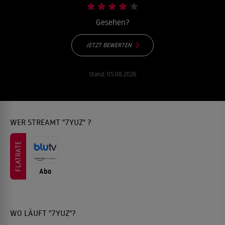
Gesehen?
JETZT BEWERTEN
Stand:
05.08.2026
WER STREAMT "7YUZ" ?
FLATRATE
Abo
WO LÄUFT "7YUZ"?