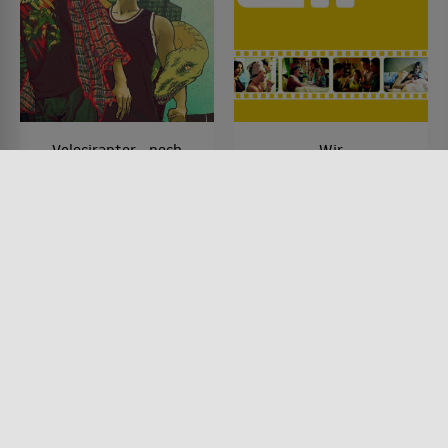
Velociraptor - noch
Wir
einmal lieben!
FILM • PRODUZIERT IN EUROPA,
KOMÖDIEN, DRAMA, MUSIK &
FILM • FANTASY, KOMÖDIEN,
MUSICAL
DRAMA
2003 • 100 MIN.
2014 • 95 MIN.
Lesermeinung
Lesermeinung