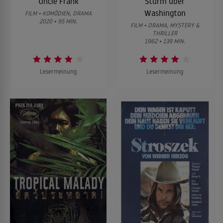
Uncle Frank
Sturm über
Washington
FILM • KOMÖDIEN, DRAMA
2020 • 95 MIN.
FILM • DRAMA, MYSTERY &
THRILLER
1962 • 139 MIN.
Lesermeinung
Lesermeinung