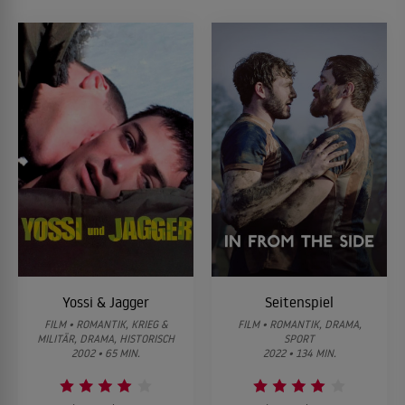
Yossi & Jagger
Seitenspiel
FILM • ROMANTIK, KRIEG &
FILM • ROMANTIK, DRAMA,
MILITÄR, DRAMA, HISTORISCH
SPORT
2002 • 65 MIN.
2022 • 134 MIN.