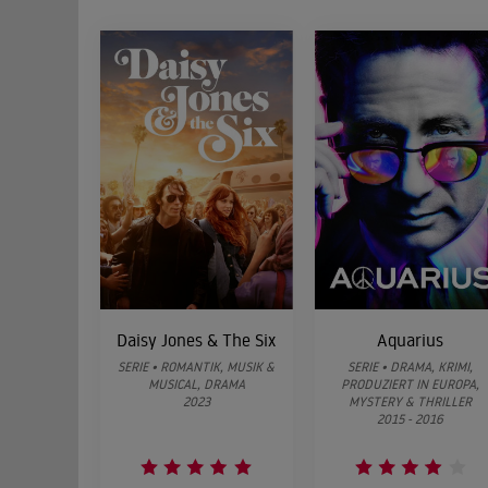
Daisy Jones & The Six
Aquarius
SERIE • ROMANTIK, MUSIK &
SERIE • DRAMA, KRIMI,
MUSICAL, DRAMA
PRODUZIERT IN EUROPA,
2023
MYSTERY & THRILLER
2015 - 2016