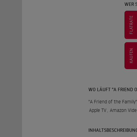
WER S
FLATRATE
KAUFEN
WO LÄUFT "A FRIEND O
"A Friend of the Family
Apple TV
,
Amazon Vide
INHALTSBESCHREIBUN