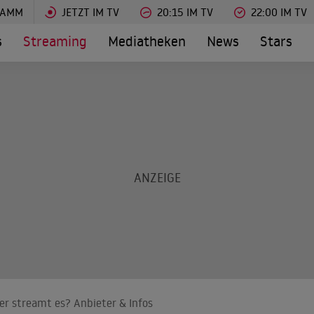
RAMM
JETZT IM TV
20:15 IM TV
22:00 IM TV
s
Streaming
Mediatheken
News
Stars
Wer streamt es? Anbieter & Infos