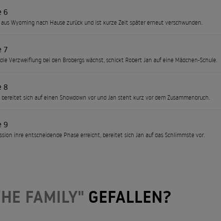
e 6
 aus Wyoming nach Hause zurück und ist kurze Zeit später erneut verschwunden.
e 7
ie Verzweiflung bei den Brobergs wächst, schickt Robert Jan auf eine Mädchen-Schule.
e 8
bereitet sich auf einen Showdown vor und Jan steht kurz vor dem Zusammenbruch.
e 9
ission ihre entscheidende Phase erreicht, bereitet sich Jan auf das Schlimmste vor.
THE FAMILY"
GEFALLEN?