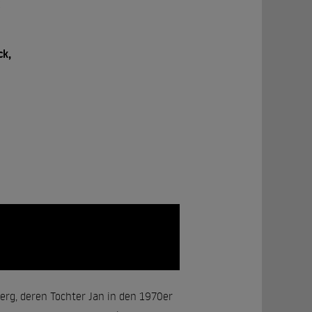
x
n
ck,
berg, deren Tochter Jan in den 1970er