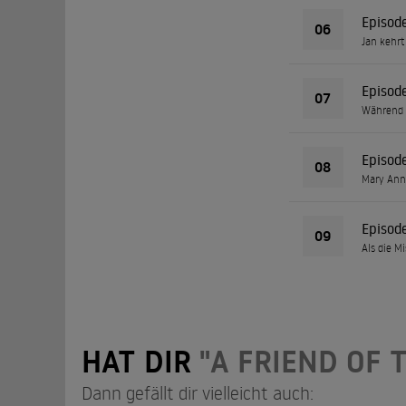
Episod
06
Jan kehrt
Episod
07
Während d
Episod
08
Mary Ann 
Episod
09
Als die M
HAT DIR
"A FRIEND OF 
Dann gefällt dir vielleicht auch: