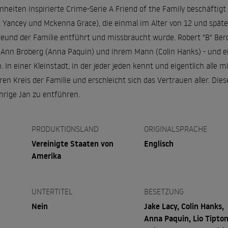
eiten inspirierte Crime-Serie A Friend of the Family beschäftigt 
ix Yancey und Mckenna Grace), die einmal im Alter von 12 und spät
und der Familie entführt und missbraucht wurde. Robert "B" Berch
Ann Broberg (Anna Paquin) und ihrem Mann (Colin Hanks) - und eig
. In einer Kleinstadt, in der jeder jeden kennt und eigentlich alle 
en Kreis der Familie und erschleicht sich das Vertrauen aller. Dies
hrige Jan zu entführen.
PRODUKTIONSLAND
ORIGINALSPRACHE
Vereinigte Staaten von
Englisch
Amerika
UNTERTITEL
BESETZUNG
Nein
Jake Lacy, Colin Hanks,
Anna Paquin, Lio Tipton