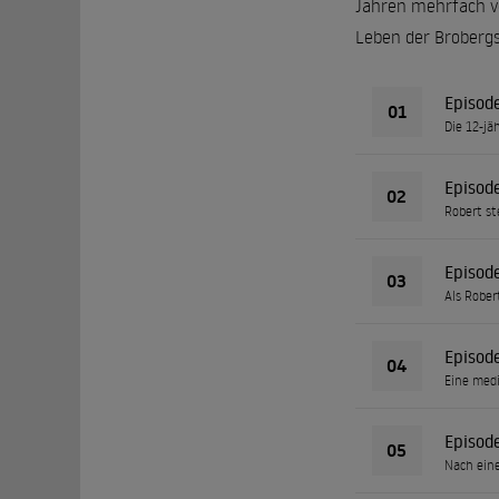
Jahren mehrfach vo
Leben der Brobergs
Episod
01
Die 12-jä
Episod
02
Robert st
Episod
03
Als Rober
Episod
04
Eine medi
Episod
05
Nach eine