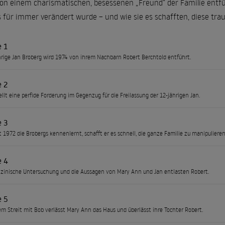
n einem charismatischen, besessenen „Freund“ der Familie entführ
 für immer verändert wurde – und wie sie es schafften, diese tra
e 1
hrige Jan Broberg wird 1974 von ihrem Nachbarn Robert Berchtold entführt.
e 2
ellt eine perfide Forderung im Gegenzug für die Freilassung der 12-jährigen Jan.
e 3
t 1972 die Brobergs kennenlernt, schafft er es schnell, die ganze Familie zu manipulieren
e 4
zinische Untersuchung und die Aussagen von Mary Ann und Jan entlasten Robert.
e 5
m Streit mit Bob verlässt Mary Ann das Haus und überlässt ihre Tochter Robert.