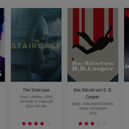
The Staircase
Das Rätsel um D. B.
Cooper
SERIE • DRAMA, KRIMI,
MYSTERY & THRILLER
SERIE • DOKUMENTATIONEN,
2022 • 65 MIN.
KRIMI, HISTORISCH
2022