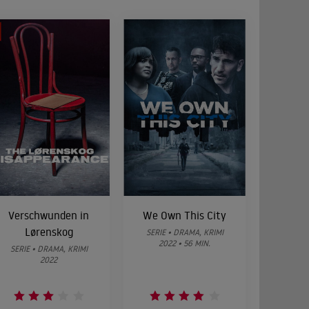
Verschwunden in
We Own This City
Lørenskog
SERIE • DRAMA, KRIMI
2022 • 56 MIN.
SERIE • DRAMA, KRIMI
2022