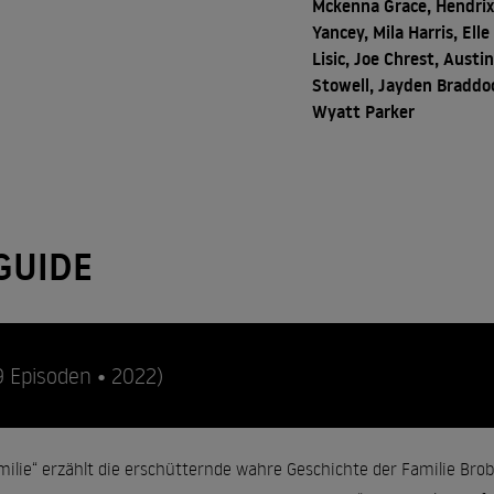
Mckenna Grace, Hendri
Yancey, Mila Harris, Elle
Lisic, Joe Chrest, Austi
Stowell, Jayden Braddo
Wyatt Parker
GUIDE
9 Episoden • 2022)
milie“ erzählt die erschütternde wahre Geschichte der Familie Bro