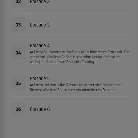
02
Episode 2
03
Episode 3
Episode 4
04
Auf dem Selbstversorgerhof von Julius Roberts ist Erntezeit. Das
verspricht köstliche Gerichte und seine Neuinterpretation
beliebter Klassiker von Pasta bis Pudding.
Episode 5
05
Auf dem Hof von Julius Roberts ist wieder viel los: gerettete
Bienen, köstliche Snacks und ein himmlisches Dessert.
06
Episode 6