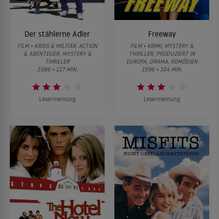
Der stählerne Adler
Freeway
FILM • KRIEG & MILITÄR, ACTION
FILM • KRIMI, MYSTERY &
& ABENTEUER, MYSTERY &
THRILLER, PRODUZIERT IN
THRILLER
EUROPA, DRAMA, KOMÖDIEN
1986 • 117 MIN.
1996 • 104 MIN.
Lesermeinung
Lesermeinung