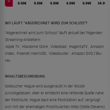
9.99€
9.99€
9.99€
9.99€
9.99€
36.99€
WO LÄUFT "ABGERECHNET WIRD ZUM SCHLUSS"?
"Abgerechnet wird zum Schluss" läuft aktuell bei folgenden
Streaming-Anbietern:
Apple TV
,
Maxdome Store
,
Videoload
,
MagentaTV
,
Amazon
Video
,
Freenet meinVOD
,
Videobuster
,
Amazon DVD / Blu-
ray
.
INHALTSBESCHREIBUNG
Goldsucher Hogue wird ausgeraubt in der Wüste
zurückgelassen. Aber er entdeckt eine rettende Quelle nahe
der Postroute. Hogue baut eine Poststation auf, vergnügt
sich mit der ehemaligen Prostituierten Hildy (Stella Stevens)