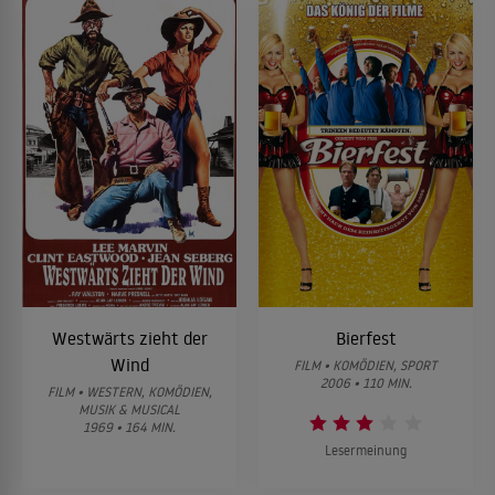
Westwärts zieht der
Bierfest
Wind
FILM • KOMÖDIEN, SPORT
2006 • 110 MIN.
FILM • WESTERN, KOMÖDIEN,
MUSIK & MUSICAL
1969 • 164 MIN.
Lesermeinung