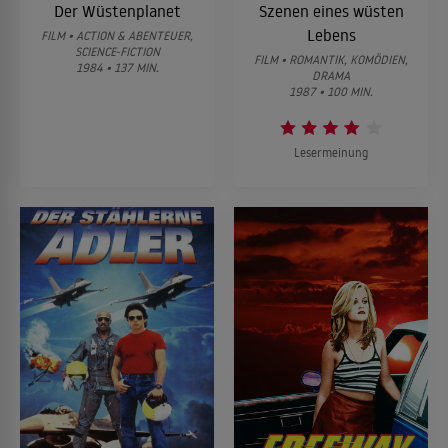
Der Wüstenplanet
Szenen eines wüsten
Lebens
FILM • ACTION & ABENTEUER,
SCIENCE-FICTION
FILM • ROMANTIK, KOMÖDIEN,
1984 • 137 MIN.
DRAMA
1987 • 100 MIN.
Lesermeinung