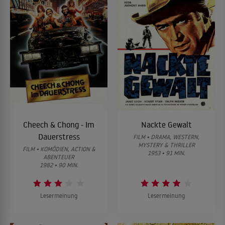
Cheech & Chong - Im
Nackte Gewalt
Dauerstress
FILM • DRAMA, WESTERN,
MYSTERY & THRILLER
FILM • KOMÖDIEN, ACTION &
1953 • 91 MIN.
ABENTEUER
1982 • 90 MIN.
Lesermeinung
Lesermeinung