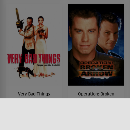
Very Bad Things
Operation: Broken
Arrow
FILM • KOMÖDIEN, KRIMI,
MYSTERY & THRILLER
FILM • ACTION & ABENTEUER,
1998 • 100 MIN.
MYSTERY & THRILLER
1996 • 108 MIN.