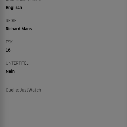
Englisch
REGIE
Richard Mans
FSK
16
UNTERTITEL
Nein
Quelle: JustWatch