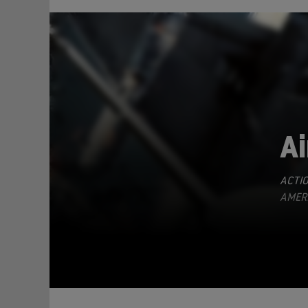
Ai
ACTI
TEILEN
AMERI