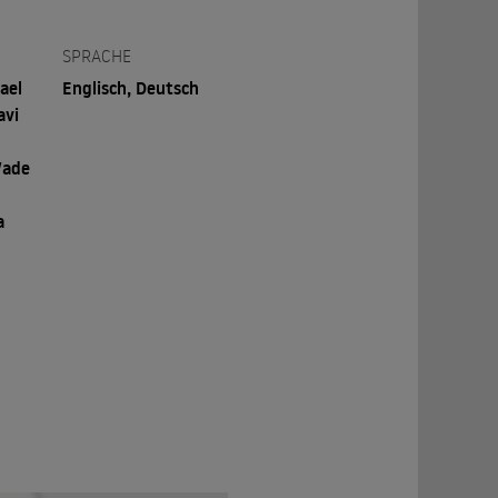
SPRACHE
ael
Englisch, Deutsch
avi
,
Wade
a