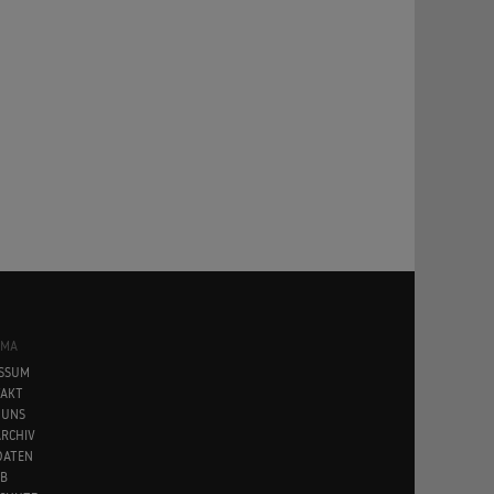
SMA
SSUM
AKT
 UNS
RCHIV
DATEN
B