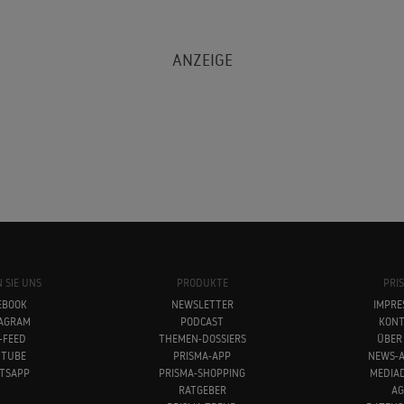
 SIE UNS
PRODUKTE
PRI
EBOOK
NEWSLETTER
IMPRE
TAGRAM
PODCAST
KONT
-FEED
THEMEN-DOSSIERS
ÜBER
UTUBE
PRISMA-APP
NEWS-A
TSAPP
PRISMA-SHOPPING
MEDIA
RATGEBER
AG