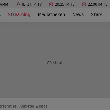
RAMM
JETZT IM TV
20:15 IM TV
22:00 IM TV
s
Streaming
Mediatheken
News
Stars
streamt es? Anbieter & Infos