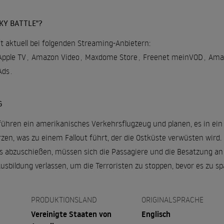
KY BATTLE"?
uft aktuell bei folgenden Streaming-Anbietern:
Apple TV
,
Amazon Video
,
Maxdome Store
,
Freenet meinVOD
,
Amaz
Ads
.
G
ühren ein amerikanisches Verkehrsflugzeug und planen, es in ein
zen, was zu einem Fallout führt, der die Ostküste verwüsten wird.
s abzuschießen, müssen sich die Passagiere und die Besatzung an 
Ausbildung verlassen, um die Terroristen zu stoppen, bevor es zu spä
PRODUKTIONSLAND
ORIGINALSPRACHE
Vereinigte Staaten von
Englisch