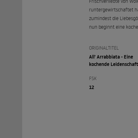
Frischverliebte von Wol
runtergewirtschaftet ha
zumindest die Liebesgö
nun beginnt eine koche
ORIGINALTITEL
All' Arrabbiata - Eine
kochende Leidenschaf
FSK
12