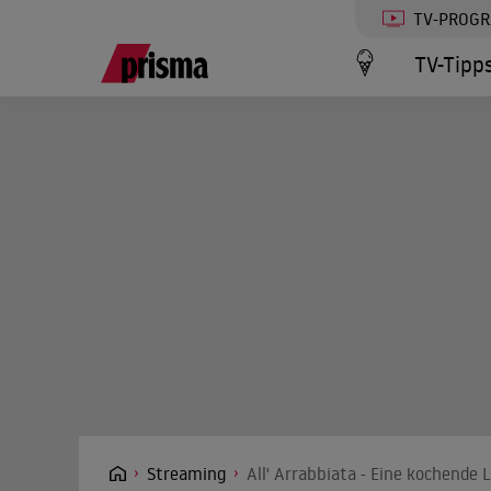
TV-PROG
TV-Tipp
Streaming
All' Arrabbiata - Eine kochende 