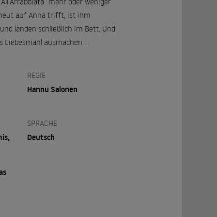
„All’Arrabbiata“ mehr oder weniger
eut auf Anna trifft, ist ihm
nd landen schließlich im Bett. Und
ntes Liebesmahl ausmachen …
REGIE
Hannu Salonen
SPRACHE
is,
Deutsch
as