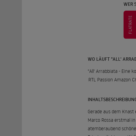
WER S
FLATRATE
WO LÄUFT "ALL' ARRAB
"All' Arrabbiata - Eine
RTL Passion Amazon C
INHALTSBESCHREIBUN
Gerade aus dem Knast e
Marco Rossa erstmal in
atemberaubend schöne 