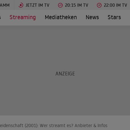
RAMM
JETZT IM TV
20:15 IM TV
22:00 IM TV
s
Streaming
Mediatheken
News
Stars
Leidenschaft (2001): Wer streamt es? Anbieter & Infos