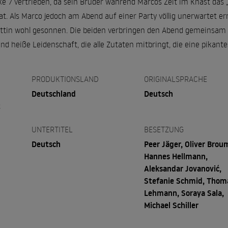
ke 7 vertrieben, da sein Bruder während Marcos Zeit im Knast das 
t. Als Marco jedoch am Abend auf einer Party völlig unerwartet ern
ttin wohl gesonnen. Die beiden verbringen den Abend gemeinsam u
nd heiße Leidenschaft, die alle Zutaten mitbringt, die eine pika
PRODUKTIONSLAND
ORIGINALSPRACHE
Deutschland
Deutsch
t
UNTERTITEL
BESETZUNG
Deutsch
Peer Jäger, Oliver Broum
Hannes Hellmann,
Aleksandar Jovanović,
Stefanie Schmid, Thom
Lehmann, Soraya Sala,
Michael Schiller