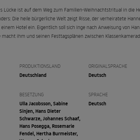
 Lücke ist auf dem Weg zum Familien-Weihnachtstritual in die He
nders: Die heile bürgerliche Welt zeigt Risse, der verheiratete Ha
n einem Hotel ein. Eigentlich soll sich Inge nach Anweisung von Han
e macht ihm und seinen Festtagsplänen zwischen Klassenkamerade
PRODUKTIONSLAND
ORIGINALSPRACHE
Deutschland
Deutsch
BESETZUNG
SPRACHE
Ulla Jacobsson, Sabine
Deutsch
Sinjen, Hans Dieter
Schwarze, Johannes Schaaf,
Hans Posegga, Rosemarie
Fendel, Hertha Burmeister,