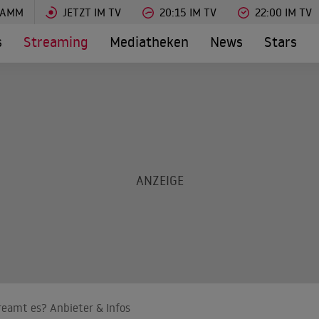
RAMM
JETZT IM TV
20:15 IM TV
22:00 IM TV
s
Streaming
Mediatheken
News
Stars
treamt es? Anbieter & Infos