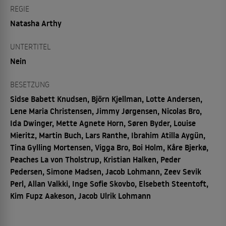
REGIE
Natasha Arthy
UNTERTITEL
Nein
BESETZUNG
Sidse Babett Knudsen, Björn Kjellman, Lotte Andersen,
Lene Maria Christensen, Jimmy Jørgensen, Nicolas Bro,
Ida Dwinger, Mette Agnete Horn, Søren Byder, Louise
Mieritz, Martin Buch, Lars Ranthe, Ibrahim Atilla Aygün,
Tina Gylling Mortensen, Vigga Bro, Boi Holm, Kåre Bjerkø,
Peaches La von Tholstrup, Kristian Halken, Peder
Pedersen, Simone Madsen, Jacob Lohmann, Zeev Sevik
Perl, Allan Valkki, Inge Sofie Skovbo, Elsebeth Steentoft,
Kim Fupz Aakeson, Jacob Ulrik Lohmann