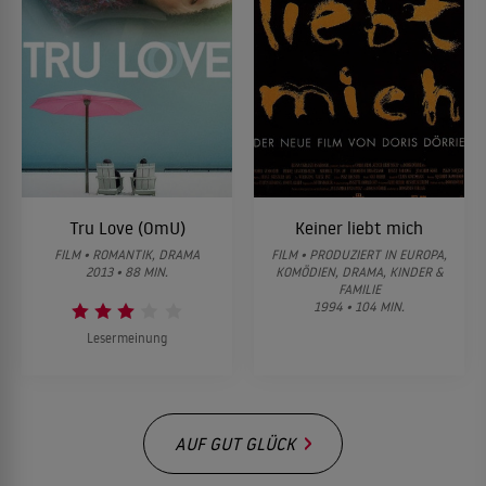
Tru Love (OmU)
Keiner liebt mich
FILM • ROMANTIK, DRAMA
FILM • PRODUZIERT IN EUROPA,
2013 • 88 MIN.
KOMÖDIEN, DRAMA, KINDER &
FAMILIE
1994 • 104 MIN.
Lesermeinung
AUF GUT GLÜCK