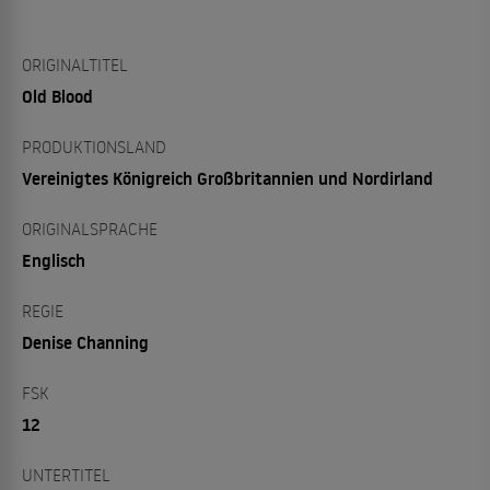
ORIGINALTITEL
Old Blood
PRODUKTIONSLAND
Vereinigtes Königreich Großbritannien und Nordirland
ORIGINALSPRACHE
Englisch
REGIE
Denise Channing
FSK
12
UNTERTITEL