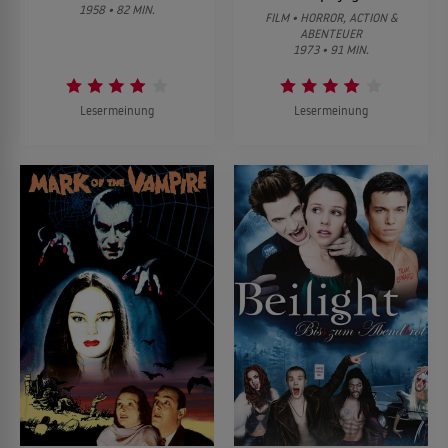
1958 • 82 MIN.
FILM • HORROR, ACTION &
ABENTEUER
1973 • 91 MIN.
Lesermeinung
Lesermeinung