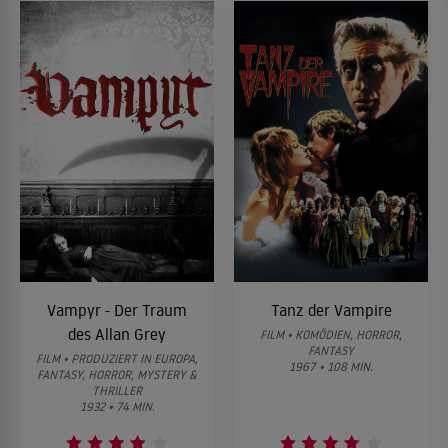
Vampyr - Der Traum
Tanz der Vampire
des Allan Grey
FILM • KOMÖDIEN, HORROR,
FANTASY
FILM • PRODUZIERT IN EUROPA,
1967 • 108 MIN.
FANTASY, HORROR, MYSTERY &
THRILLER
1932 • 74 MIN.