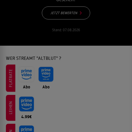
JETZT BEWERTEN
Stand:
07.08.2026
WER STREAMT "ALTBLUT" ?
FLATRATE
Abo
Abo
LEIHEN
4.99€