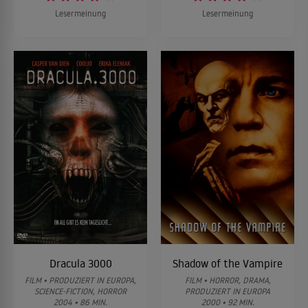
Lesermeinung
Lesermeinung
Dracula 3000
Shadow of the Vampire
FILM • PRODUZIERT IN EUROPA,
FILM • HORROR, DRAMA,
SCIENCE-FICTION, HORROR
PRODUZIERT IN EUROPA
2004 • 86 MIN.
2000 • 92 MIN.