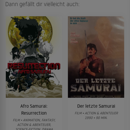
Dann gefällt dir vielleicht auch:
Afro Samurai:
Der letzte Samurai
Resurrection
FILM • ACTION & ABENTEUER
1990 • 90 MIN.
FILM • ANIMATION, FANTASY,
ACTION & ABENTEUER,
SCIENCE-FICTION, DRAMA