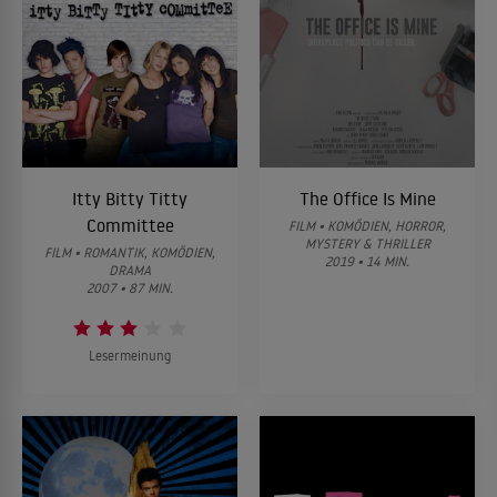
Itty Bitty Titty
The Office Is Mine
Committee
FILM • KOMÖDIEN, HORROR,
MYSTERY & THRILLER
FILM • ROMANTIK, KOMÖDIEN,
2019 • 14 MIN.
DRAMA
2007 • 87 MIN.
Lesermeinung