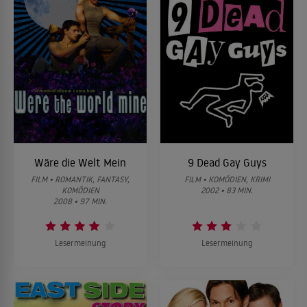
Wäre die Welt Mein
9 Dead Gay Guys
FILM • ROMANTIK, FANTASY,
FILM • KOMÖDIEN, KRIMI
KOMÖDIEN
2002 • 83 MIN.
2008 • 97 MIN.
Lesermeinung
Lesermeinung