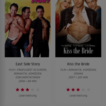
East Side Story
Kiss the Bride
FILM • PRODUZIERT IN EUROPA,
FILM • ROMANTIK, KOMÖDIEN,
ROMANTIK, KOMÖDIEN,
DRAMA
DOKUMENTATIONEN
2007 • 100 MIN.
2006 • 88 MIN.
Lesermeinung
Lesermeinung