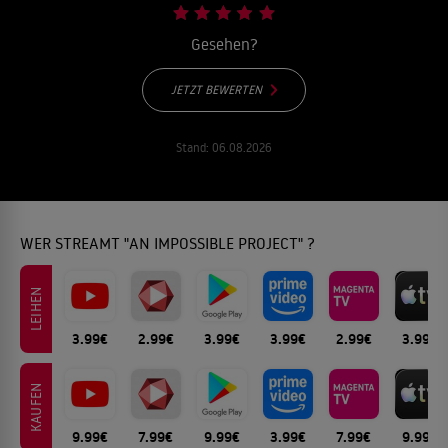
Gesehen?
JETZT BEWERTEN
Stand:
06.08.2026
WER STREAMT "AN IMPOSSIBLE PROJECT" ?
LEIHEN
3.99€
2.99€
3.99€
3.99€
2.99€
3.99€
KAUFEN
9.99€
7.99€
9.99€
3.99€
7.99€
9.99€