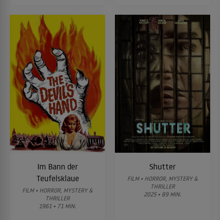
Im Bann der
Shutter
Teufelsklaue
FILM • HORROR, MYSTERY &
THRILLER
FILM • HORROR, MYSTERY &
2025 • 89 MIN.
THRILLER
1961 • 71 MIN.