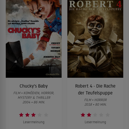
Chucky's Baby
Robert 4 - Die Rache
der Teufelspuppe
FILM • KOMÖDIEN, HORROR,
MYSTERY & THRILLER
FILM • HORROR
2004 • 86 MIN.
2018 • 80 MIN.
Lesermeinung
Lesermeinung