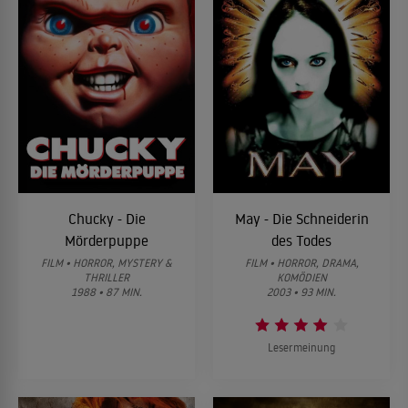
Chucky - Die
May - Die Schneiderin
Mörderpuppe
des Todes
FILM • HORROR, MYSTERY &
FILM • HORROR, DRAMA,
THRILLER
KOMÖDIEN
1988 • 87 MIN.
2003 • 93 MIN.
Lesermeinung