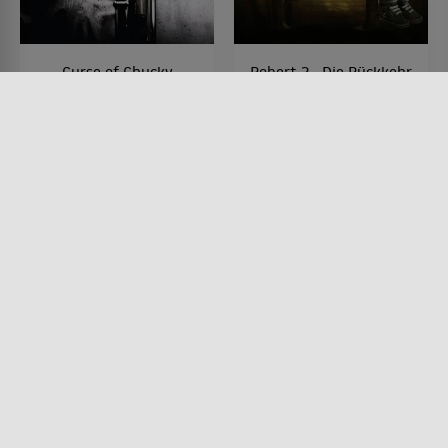
Curse of Chucky
Robert 2 - Die Rückkehr
der Teufelspuppe
FILM • HORROR, MYSTERY &
THRILLER
FILM • HORROR
2013 • 97 MIN.
2016 • 79 MIN.
Lesermeinung
Lesermeinung