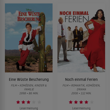
Eine Wüste Bescherung
Noch einmal Ferien
FILM • KOMÖDIEN, KINDER &
FILM • ROMANTIK, KOMÖDIEN,
FAMILIE
DRAMA
1998 • 86 MIN.
2006 • 112 MIN.
Lesermeinung
Lesermeinung