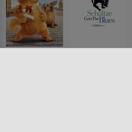
Garfield 2 - Faulheit
Schultze Gets the
verpflichtet!
Blues
FILM • KINDER & FAMILIE,
FILM • KOMÖDIEN, DRAMA,
KOMÖDIEN, ACTION &
PRODUZIERT IN EUROPA, MUSIK
ABENTEUER
& MUSICAL
2006 • 78 MIN.
2003 • 114 MIN.
Lesermeinung
Lesermeinung