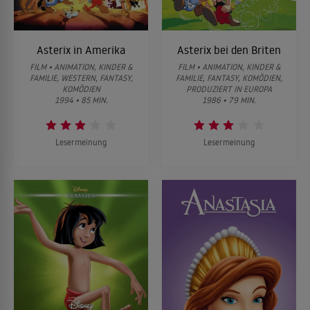
Asterix in Amerika
Asterix bei den Briten
FILM • ANIMATION, KINDER &
FILM • ANIMATION, KINDER &
FAMILIE, WESTERN, FANTASY,
FAMILIE, FANTASY, KOMÖDIEN,
KOMÖDIEN
PRODUZIERT IN EUROPA
1994 • 85 MIN.
1986 • 79 MIN.
Lesermeinung
Lesermeinung