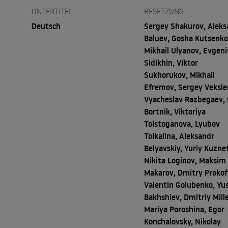
UNTERTITEL
BESETZUNG
Deutsch
Sergey Shakurov, Aleks
Baluev, Gosha Kutsenko
Mikhail Ulyanov, Evgeni
Sidikhin, Viktor
Sukhorukov, Mikhail
Efremov, Sergey Veksler
Vyacheslav Razbegaev, 
Bortnik, Viktoriya
Tolstoganova, Lyubov
Tolkalina, Aleksandr
Belyavskiy, Yuriy Kuzne
Nikita Loginov, Maksim
Makarov, Dmitry Prokof
Valentin Golubenko, Yu
Bakhshiev, Dmitriy Mille
Mariya Poroshina, Egor
Konchalovsky, Nikolay