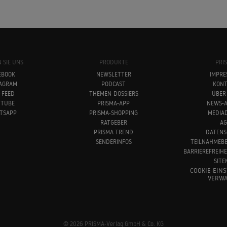
 SIE UNS
PRODUKTE
PRI
EBOOK
NEWSLETTER
IMPRE
TAGRAM
PODCAST
KONT
-FEED
THEMEN-DOSSIERS
ÜBER
UTUBE
PRISMA-APP
NEWS-A
TSAPP
PRISMA-SHOPPING
MEDIA
RATGEBER
AG
PRISMA TREND
DATENS
SENDERINFOS
TEILNAHMEB
BARRIEREFREIH
SITE
COOKIE-EIN
VERWA
© 2026 PRISMA-Verlag GmbH & Co. KG