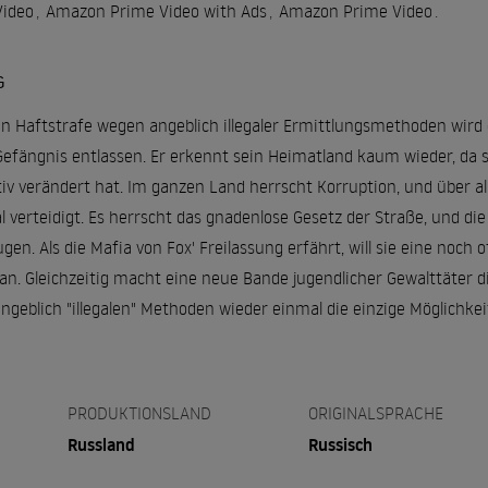
ideo
,
Amazon Prime Video with Ads
,
Amazon Prime Video
.
G
n Haftstrafe wegen angeblich illegaler Ermittlungsmethoden wird d
fängnis entlassen. Er erkennt sein Heimatland kaum wieder, da si
v verändert hat. Im ganzen Land herrscht Korruption, und über all
 verteidigt. Es herrscht das gnadenlose Gesetz der Straße, und di
ugen. Als die Mafia von Fox' Freilassung erfährt, will sie eine noc
n an. Gleichzeitig macht eine neue Bande jugendlicher Gewalttäter 
 angeblich "illegalen" Methoden wieder einmal die einzige Möglichke
PRODUKTIONSLAND
ORIGINALSPRACHE
Russland
Russisch