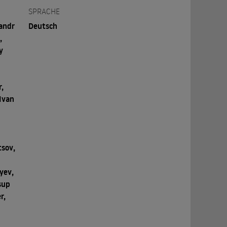
SPRACHE
andr
Deutsch
,
y
,
Ivan
tsov,
yev,
sup
r,