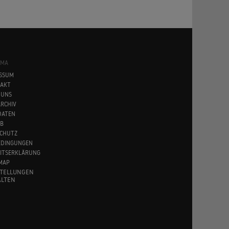
SMA
SSUM
AKT
 UNS
RCHIV
DATEN
B
CHUTZ
EDINGUNGEN
EITSERKLÄRUNG
MAP
STELLUNGEN
LTEN