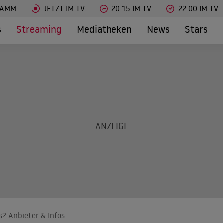
RAMM
JETZT IM TV
20:15 IM TV
22:00 IM TV
s
Streaming
Mediatheken
News
Stars
s? Anbieter & Infos