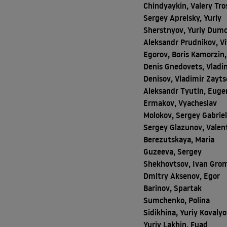
Chindyaykin, Valery Tro
Sergey Aprelsky, Yuriy
Sherstnyov, Yuriy Dum
Aleksandr Prudnikov, Vi
Egorov, Boris Kamorzin,
Denis Gnedovets, Vladi
Denisov, Vladimir Zayts
Aleksandr Tyutin, Euge
Ermakov, Vyacheslav
Molokov, Sergey Gabrie
Sergey Glazunov, Valen
Berezutskaya, Maria
Guzeeva, Sergey
Shekhovtsov, Ivan Gro
Dmitry Aksenov, Egor
Barinov, Spartak
Sumchenko, Polina
Sidikhina, Yuriy Kovalyo
Yuriy Lakhin, Fuad