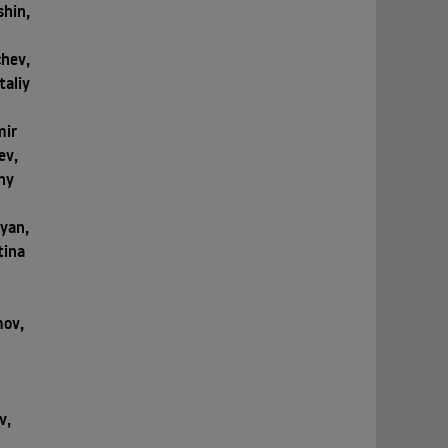
shin,
chev,
taliy
mir
ev,
ny
lyan,
tina
mov,
v,