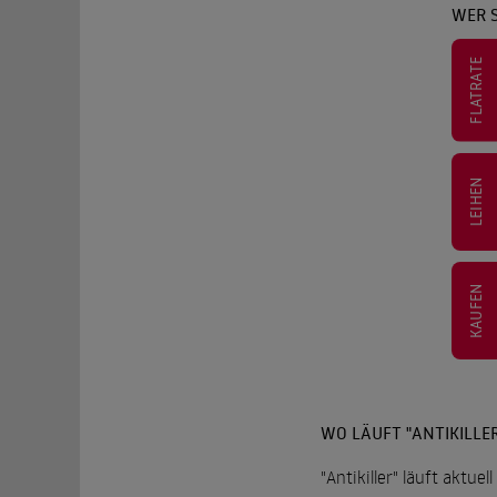
WER S
FLATRATE
LEIHEN
KAUFEN
WO LÄUFT "ANTIKILLER
"Antikiller" läuft aktue