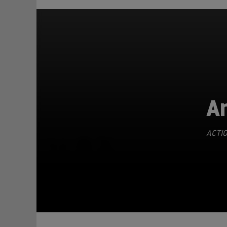
An
ACTI
TEILEN