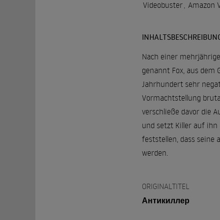
Videobuster
,
Amazon V
INHALTSBESCHREIBUN
Nach einer mehrjährige
genannt Fox, aus dem Ge
Jahrhundert sehr negati
Vormachtstellung brutal
verschließe davor die A
und setzt Killer auf ih
feststellen, dass seine
werden.
ORIGINALTITEL
Антикиллер