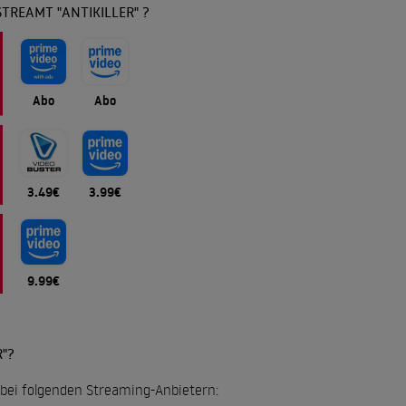
TREAMT "ANTIKILLER" ?
Abo
Abo
3.49€
3.99€
9.99€
"?
ll bei folgenden Streaming-Anbietern: