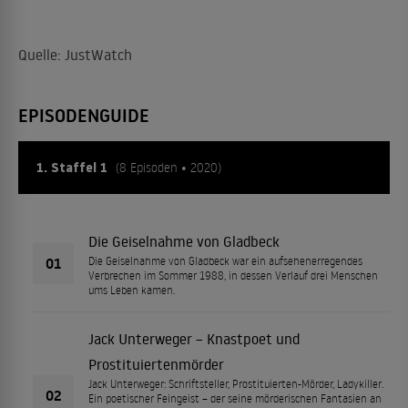
Quelle: JustWatch
EPISODENGUIDE
1. Staffel 1
(8 Episoden • 2020)
Die Geiselnahme von Gladbeck
01
Die Geiselnahme von Gladbeck war ein aufsehenerregendes
Verbrechen im Sommer 1988, in dessen Verlauf drei Menschen
ums Leben kamen.
Jack Unterweger – Knastpoet und
Prostituiertenmörder
Jack Unterweger: Schriftsteller, Prostituierten-Mörder, Ladykiller.
02
Ein poetischer Feingeist – der seine mörderischen Fantasien an