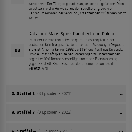
worden war. Der Täter, so glaubt man, sei schnell gefunden. Doch
selbst zahlreiche Hinweise aus der Bevölkerung, sowie ein
Beitrag im Rahmen der Sendung „Aktenzeichen XY“ führen nicht
weiter.
Katz-und-Maus-Spiel: Dagobert und Daleki
Es ist der längste und aufwändigste Erpressungsfall in der
deutschen Kriminalgeschichte: Unter dem Pseudonym Dagobert
08
erpresst Arno Funke von 1992 bis 1994 das Kaufhaus Karstadt.
Um die Ernsthaftigkeit seiner Forderungen zu unterstreichen,
begeht er fünf Bombenanschläge und einen Brandanschlag
gegen Karstadt-Kaufhäuser, bei denen eine Person leicht
verletzt wird.
2. Staffel 2
(8 Episoden • 2021)
3. Staffel 3
(9 Episoden • 2022)
Kindermord am helllichten Tage
Es ist ein grausamer Mord, der die Polizei seit mehr als 20 Jahren
beschäftigt: Der 13-jährige Tristan wird am helllichten Tag in der
4. Staffel 4
(6 Episoden • 2022)