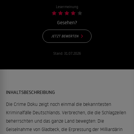
Lesermeinung
Gesehen?
JETZT BEWERTEN
Stand:
31.07.2026
INHALTSBESCHREIBUNG
Die Crime Doku zeigt noch einmal die bekanntesten
Kriminalfälle Deutschlands. Verbrechen, die die Schlagzeilen
beherrschten und das ganze Land bewegten: Die
Geiselnahme von Gladbeck, die Erpressung der Milliardärin