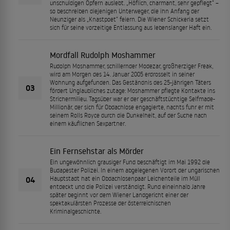
unschuldigen Opfern auslebt. „Höflich, charmant, sehr gepflegt“ –
so beschreiben diejenigen Unterweger, die ihn Anfang der
Neunziger als „Knastpoet“ feiern. Die Wiener Schickeria setzt
sich für seine vorzeitige Entlassung aus lebenslanger Haft ein.
Mordfall Rudolph Moshammer
Rudolph Moshammer, schillernder Modezar, großherziger Freak,
wird am Morgen des 14. Januar 2005 erdrosselt in seiner
Wohnung aufgefunden. Das Geständnis des 25-jährigen Täters
03
fördert Unglaubliches zutage: Moshammer pflegte Kontakte ins
Strichermilieu. Tagsüber war er der geschäftstüchtige Selfmade-
Millionär, der sich für Obdachlose engagierte, nachts fuhr er mit
seinem Rolls Royce durch die Dunkelheit, auf der Suche nach
einem käuflichen Sexpartner.
Ein Fernsehstar als Mörder
Ein ungewöhnlich grausiger Fund beschäftigt im Mai 1992 die
Budapester Polizei. In einem abgelegenen Vorort der ungarischen
04
Hauptstadt hat ein Obdachlosenpaar Leichenteile im Müll
entdeckt und die Polizei verständigt. Rund eineinhalb Jahre
später beginnt vor dem Wiener Landgericht einer der
spektakulärsten Prozesse der österreichischen
Kriminalgeschichte.