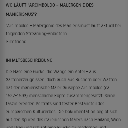
WO LÄUFT "ARCIMBOLDO – MALERGENIE DES
MANIERISMUS"?
"Arcimboldo – Malergenie des Manierismus" läuft aktuell bei
folgenden Streaming-Anbietern:
Filmfriend
.
INHALTSBESCHREIBUNG
Die Nase eine Gurke, die Wange ein Apfel – aus
Gartenerzeugnissen, doch auch aus Büchern oder Waffen
hat der manieristische Maler Giuseppe Arcimboldo (ca.
1527–1593) menschliche Köpfe zusammengesetzt. Seine
faszinierenden Porträts sind fester Bestandteil des
europäischen Kulturerbes. Die Dokumentation begibt sich
auf den Spuren des italienischen Malers nach Mailand, Wien
und Prag und schlägt eine Brücke zu modernen und