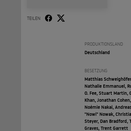
TEILEN
PRODUKTIONSLAND
Deutschland
BESETZUNG
Matthias Schweighöfer
Nathalie Emmanuel, R
O. Fee, Stuart Martin, 
Khan, Jonathan Cohen,
Noémie Nakai, Andrea
"Nowi" Nowak, Christi
Steyer, Dan Bradford, 
Graves, Trent Garrett