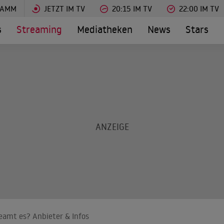
RAMM
JETZT IM TV
20:15 IM TV
22:00 IM TV
s
Streaming
Mediatheken
News
Stars
eamt es? Anbieter & Infos