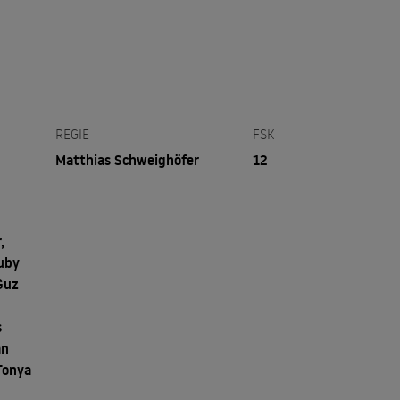
REGIE
FSK
Matthias Schweighöfer
12
,
uby
Guz
s
an
Tonya