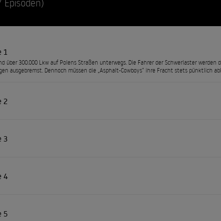
7 Episoden)
e 1
ind über 300.000 Lkw auf Polens Straßen unterwegs. Die Fahrer der Schwerlaster werden
en ausgebremst. Dennoch müssen die „Asphalt-Cowboys“ ihre Fracht stets pünktlich abl
e 2
e 3
e 4
e 5