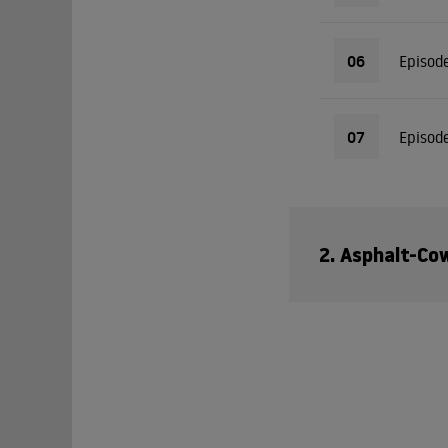
06
Episod
07
Episod
2. Asphalt-Co
01
Episod
02
Episod