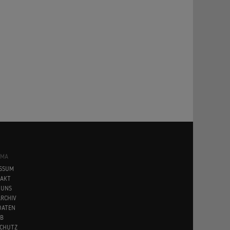
SMA
SSUM
AKT
 UNS
RCHIV
DATEN
B
CHUTZ