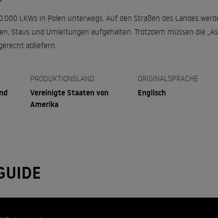
00.000 LKWs in Polen unterwegs. Auf den Straßen des Landes wer
n, Staus und Umleitungen aufgehalten. Trotzdem müssen die „Asp
erecht abliefern.
PRODUKTIONSLAND
ORIGINALSPRACHE
and
Vereinigte Staaten von
Englisch
Amerika
GUIDE