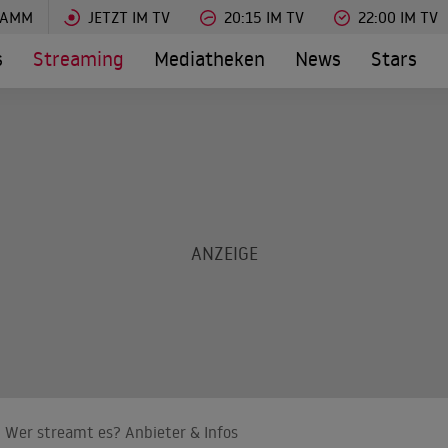
RAMM
JETZT IM TV
20:15 IM TV
22:00 IM TV
s
Streaming
Mediatheken
News
Stars
 Wer streamt es? Anbieter & Infos