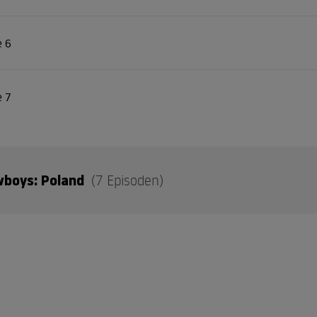
e 6
e 7
wboys: Poland
(7 Episoden)
e 1
e 2