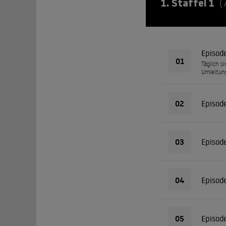
1. Staffel 1
(
Episod
01
Täglich s
Umleitung
02
Episod
03
Episod
04
Episod
05
Episod