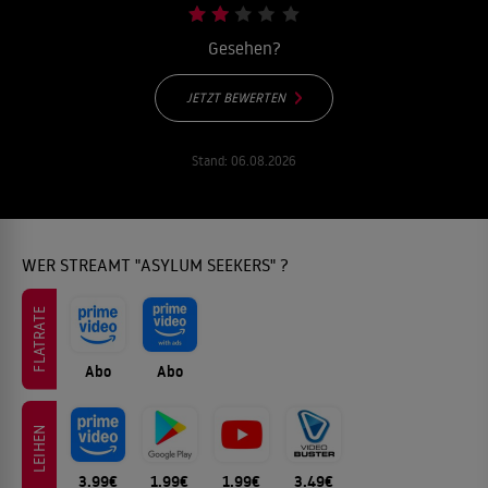
Gesehen?
JETZT BEWERTEN
Stand:
06.08.2026
WER STREAMT "ASYLUM SEEKERS" ?
FLATRATE
Abo
Abo
LEIHEN
3.99€
1.99€
1.99€
3.49€