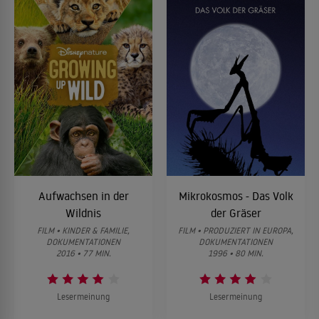
Aufwachsen in der
Mikrokosmos - Das Volk
Wildnis
der Gräser
FILM • KINDER & FAMILIE,
FILM • PRODUZIERT IN EUROPA,
DOKUMENTATIONEN
DOKUMENTATIONEN
2016 • 77 MIN.
1996 • 80 MIN.
Lesermeinung
Lesermeinung