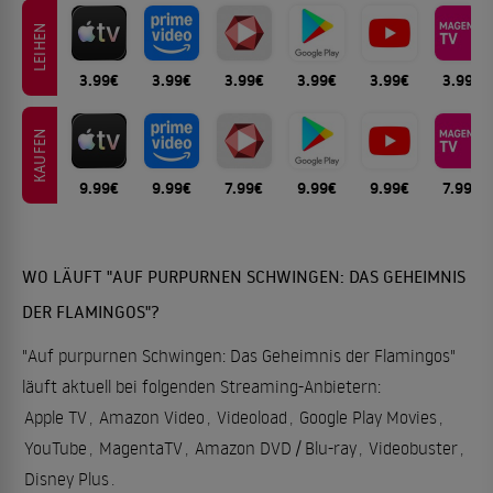
LEIHEN
3.99€
3.99€
3.99€
3.99€
3.99€
3.99€
KAUFEN
9.99€
9.99€
7.99€
9.99€
9.99€
7.99€
WO LÄUFT "AUF PURPURNEN SCHWINGEN: DAS GEHEIMNIS
DER FLAMINGOS"?
"Auf purpurnen Schwingen: Das Geheimnis der Flamingos"
läuft aktuell bei folgenden Streaming-Anbietern:
Apple TV
,
Amazon Video
,
Videoload
,
Google Play Movies
,
YouTube
,
MagentaTV
,
Amazon DVD / Blu-ray
,
Videobuster
,
Disney Plus
.