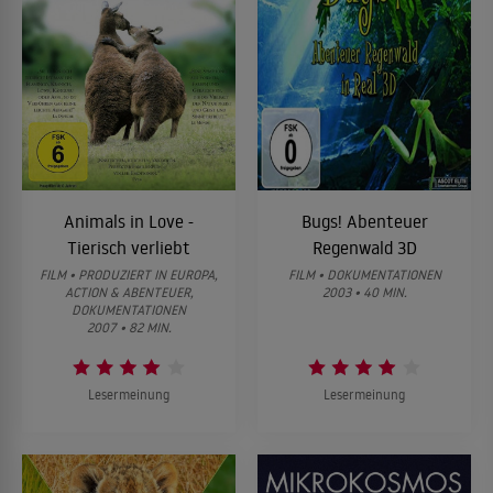
Animals in Love -
Bugs! Abenteuer
Tierisch verliebt
Regenwald 3D
FILM • PRODUZIERT IN EUROPA,
FILM • DOKUMENTATIONEN
ACTION & ABENTEUER,
2003 • 40 MIN.
DOKUMENTATIONEN
2007 • 82 MIN.
Lesermeinung
Lesermeinung