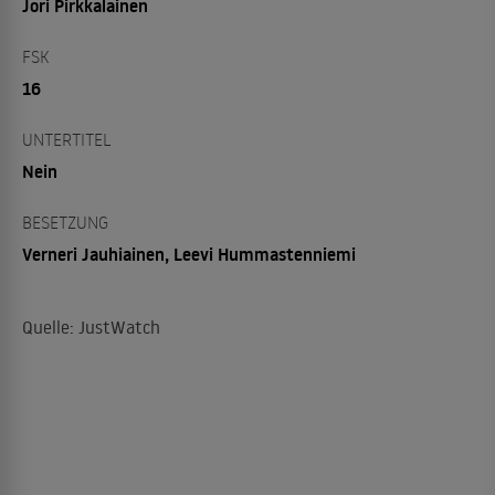
Jori Pirkkalainen
FSK
16
UNTERTITEL
Nein
BESETZUNG
Verneri Jauhiainen, Leevi Hummastenniemi
Quelle: JustWatch