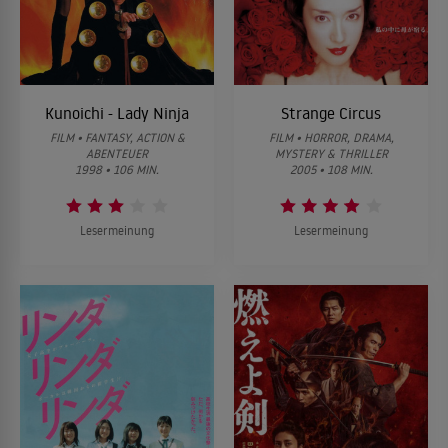
Kunoichi - Lady Ninja
Strange Circus
FILM • FANTASY, ACTION &
FILM • HORROR, DRAMA,
ABENTEUER
MYSTERY & THRILLER
1998 • 106 MIN.
2005 • 108 MIN.
Lesermeinung
Lesermeinung