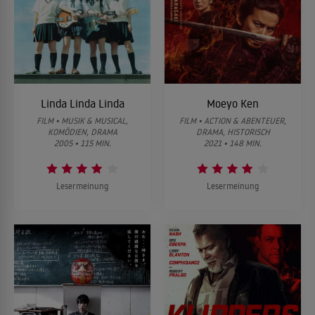
Linda Linda Linda
Moeyo Ken
FILM • MUSIK & MUSICAL,
FILM • ACTION & ABENTEUER,
KOMÖDIEN, DRAMA
DRAMA, HISTORISCH
2005 • 115 MIN.
2021 • 148 MIN.
Lesermeinung
Lesermeinung