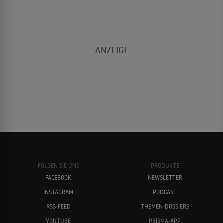
FOLGEN SIE UNS
PRODUKTE
FACEBOOK
NEWSLETTER
INSTAGRAM
PODCAST
RSS-FEED
THEMEN-DOSSIERS
YOUTUBE
PRISMA-APP