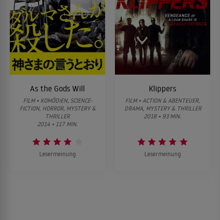
As the Gods Will
Klippers
FILM • KOMÖDIEN, SCIENCE-
FILM • ACTION & ABENTEUER,
FICTION, HORROR, MYSTERY &
DRAMA, MYSTERY & THRILLER
THRILLER
2018 • 93 MIN.
2014 • 117 MIN.
Lesermeinung
Lesermeinung