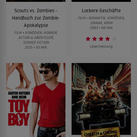
Scouts vs. Zombies -
Lockere Geschäfte
Handbuch zur Zombie-
FILM • ROMANTIK, KOMÖDIEN,
DRAMA, KRIMI
Apokalypse
1983 • 98 MIN.
FILM • KOMÖDIEN, HORROR,
ACTION & ABENTEUER,
SCIENCE-FICTION
Lesermeinung
2015 • 93 MIN.