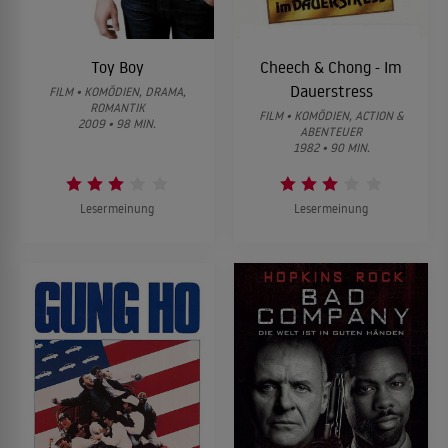
Toy Boy
Cheech & Chong - Im
Dauerstress
FILM • KOMÖDIEN, DRAMA,
ROMANTIK
FILM • KOMÖDIEN, ACTION &
2009 • 98 MIN.
ABENTEUER
1982 • 90 MIN.
Lesermeinung
Lesermeinung