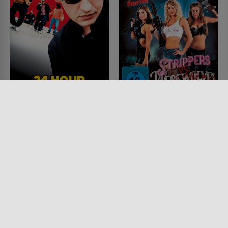
24 Hour Party People
Strippers Vs.
Werewolves
FILM • PRODUZIERT IN EUROPA,
MUSIK & MUSICAL, KOMÖDIEN,
FILM • FANTASY, ACTION &
DRAMA
ABENTEUER, KOMÖDIEN,
2002 • 117 MIN.
HORROR, KRIMI
2012 • 93 MIN.
Lesermeinung
Lesermeinung