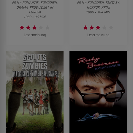
FILM • ROMANTIK, KOMÖDIEN,
FILM • KOMÖDIEN, FANTASY,
DRAMA, PRODUZIERT IN
HORROR, KRIMI
EUROPA
1989 • 104 MIN.
1982 • 96 MIN.
Lesermeinung
Lesermeinung