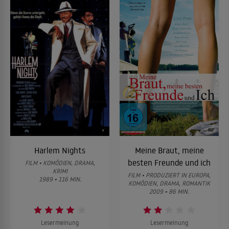
Harlem Nights
Meine Braut, meine
besten Freunde und ich
FILM • KOMÖDIEN, DRAMA,
KRIMI
FILM • PRODUZIERT IN EUROPA,
1989 • 116 MIN.
KOMÖDIEN, DRAMA, ROMANTIK
2009 • 86 MIN.
Lesermeinung
Lesermeinung