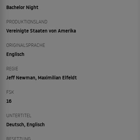
Bachelor Night
PRODUKTIONSLAND
Vereinigte Staaten von Amerika
ORIGINALSPRACHE
Englisch
REGIE
Jeff Newman, Maximilian Elfeldt
FSK
16
UNTERTITEL
Deutsch, Englisch
BESETZUNG