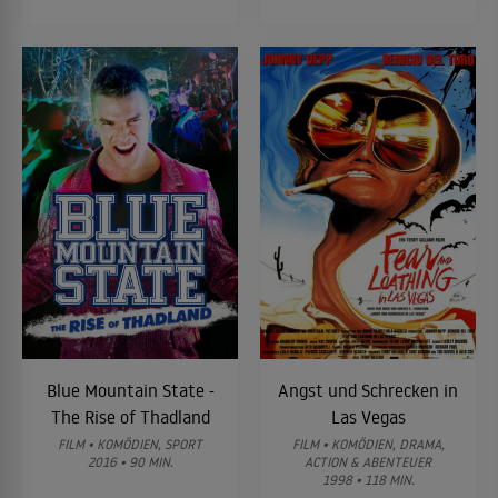
Blue Mountain State -
Angst und Schrecken in
The Rise of Thadland
Las Vegas
FILM • KOMÖDIEN, SPORT
FILM • KOMÖDIEN, DRAMA,
2016 • 90 MIN.
ACTION & ABENTEUER
1998 • 118 MIN.