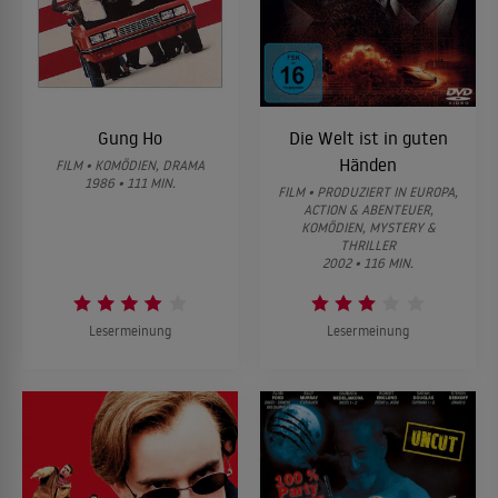
Gung Ho
Die Welt ist in guten
Händen
FILM • KOMÖDIEN, DRAMA
1986 • 111 MIN.
FILM • PRODUZIERT IN EUROPA,
ACTION & ABENTEUER,
KOMÖDIEN, MYSTERY &
THRILLER
2002 • 116 MIN.
Lesermeinung
Lesermeinung