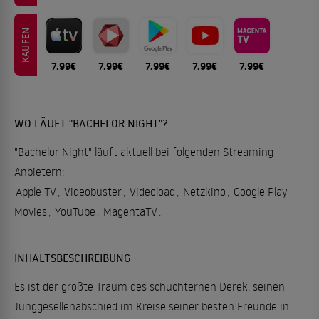
KAUFEN
7.99€
7.99€
7.99€
7.99€
7.99€
WO LÄUFT "BACHELOR NIGHT"?
"Bachelor Night" läuft aktuell bei folgenden Streaming-
Anbietern:
Apple TV
,
Videobuster
,
Videoload
,
Netzkino
,
Google Play
Movies
,
YouTube
,
MagentaTV
.
INHALTSBESCHREIBUNG
Es ist der größte Traum des schüchternen Derek, seinen
Junggesellenabschied im Kreise seiner besten Freunde in