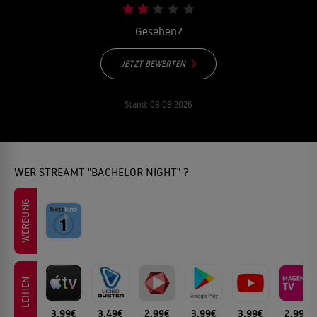
Gesehen?
JETZT BEWERTEN
Stand:
08.08.2026
WER STREAMT "BACHELOR NIGHT" ?
WERBUNG
LEIHEN
3.99€
3.49€
2.99€
3.99€
3.99€
2.99€