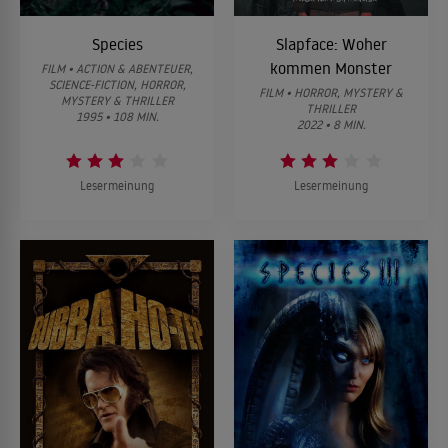
Species
Slapface: Woher
kommen Monster
FILM • ACTION & ABENTEUER,
SCIENCE-FICTION, HORROR,
FILM • HORROR, MYSTERY &
MYSTERY & THRILLER
THRILLER
1995 • 108 MIN.
2022 • 8 MIN.
Lesermeinung
Lesermeinung