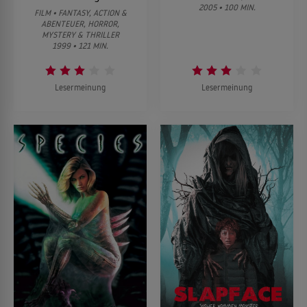
2005 • 100 MIN.
FILM • FANTASY, ACTION &
ABENTEUER, HORROR,
MYSTERY & THRILLER
1999 • 121 MIN.
Lesermeinung
Lesermeinung