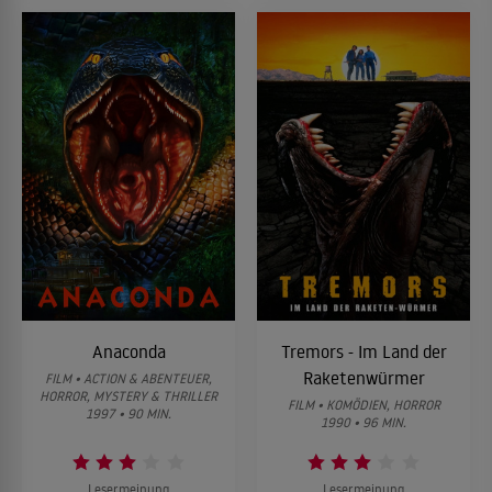
Anaconda
Tremors - Im Land der
Raketenwürmer
FILM • ACTION & ABENTEUER,
HORROR, MYSTERY & THRILLER
FILM • KOMÖDIEN, HORROR
1997 • 90 MIN.
1990 • 96 MIN.
Lesermeinung
Lesermeinung