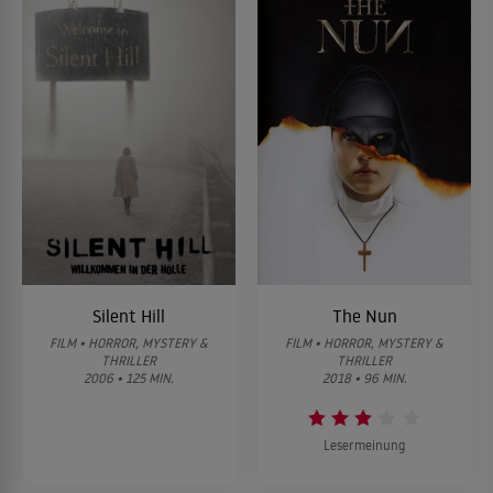
Silent Hill
The Nun
FILM • HORROR, MYSTERY &
FILM • HORROR, MYSTERY &
THRILLER
THRILLER
2006 • 125 MIN.
2018 • 96 MIN.
Lesermeinung