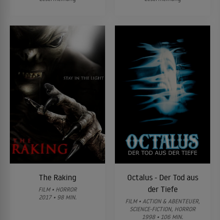
The Raking
Octalus - Der Tod aus
der Tiefe
FILM • HORROR
2017 • 98 MIN.
FILM • ACTION & ABENTEUER,
SCIENCE-FICTION, HORROR
1998 • 106 MIN.