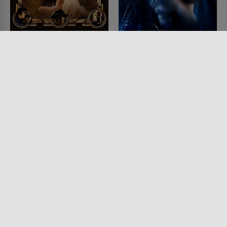
Bubba Ho-Tep
Species 3
FILM • FANTASY, KOMÖDIEN,
FILM • SCIENCE-FICTION,
HORROR
HORROR
2002 • 92 MIN.
2004 • 111 MIN.
Lesermeinung
Lesermeinung