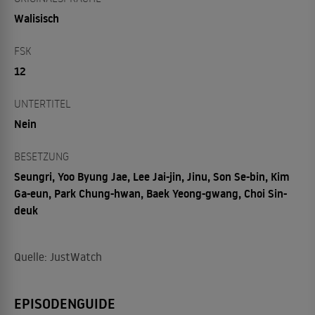
Walisisch
FSK
12
UNTERTITEL
Nein
BESETZUNG
Seungri, Yoo Byung Jae, Lee Jai-jin, Jinu, Son Se-bin, Kim
Ga-eun, Park Chung-hwan, Baek Yeong-gwang, Choi Sin-
deuk
Quelle: JustWatch
EPISODENGUIDE