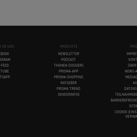
 SIE UNS
PRODUKTE
PRI
EBOOK
NEWSLETTER
IMPRE
TAGRAM
PODCAST
KONT
-FEED
THEMEN-DOSSIERS
ÜBER
UTUBE
PRISMA-APP
NEWS-A
TSAPP
PRISMA-SHOPPING
MEDIA
RATGEBER
AG
PRISMA TREND
DATENS
SENDERINFOS
TEILNAHMEB
BARRIEREFREIH
SITE
COOKIE-EIN
VERWA