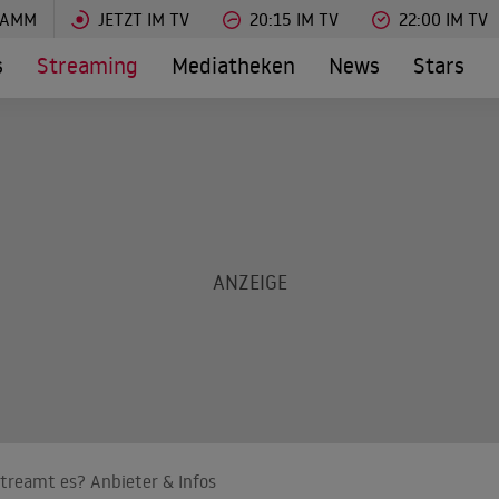
RAMM
JETZT IM TV
20:15 IM TV
22:00 IM TV
s
Streaming
Mediatheken
News
Stars
treamt es? Anbieter & Infos