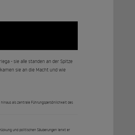
ega - sie alle standen an der Spitze
kamen sie an die Macht und wie
d hinaus als zentrale Führungspersönlichkeit des
rdrückung und politischen Säuberungen lenkt er