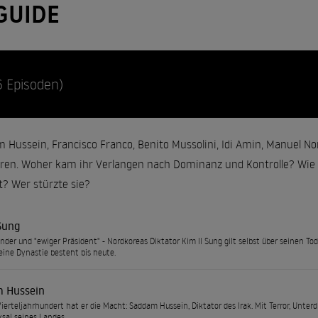
GUIDE
6 Episoden)
 Hussein, Francisco Franco, Benito Mussolini, Idi Amin, Manuel Nori
ren. Woher kam ihr Verlangen nach Dominanz und Kontrolle? Wie 
rt? Wer stürzte sie?
Sung
nder und "ewiger Präsident" - Nordkoreas Diktator Kim Il Sung gilt selbst über seinen To
eine Dynastie besteht bis heute.
 Hussein
Vierteljahrhundert hat er die Macht: Saddam Hussein, Diktator des Irak. Mit Terror, Unte
ksal seines Landes.