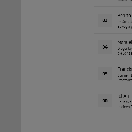
Benito
03
Im Schatt
Bewegung,
Manuel
04
Drogenbos
die Spitz
Franci
05
Spanien 1
Staatsobe
Idi Am
06
Er ist sk
in einen 