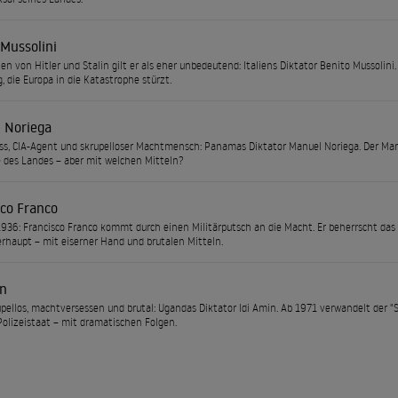
 Mussolini
en von Hitler und Stalin gilt er als eher unbedeutend: Italiens Diktator Benito Mussolin
 die Europa in die Katastrophe stürzt.
 Noriega
s, CIA-Agent und skrupelloser Machtmensch: Panamas Diktator Manuel Noriega. Der Man
e des Landes – aber mit welchen Mitteln?
sco Franco
936: Francisco Franco kommt durch einen Militärputsch an die Macht. Er beherrscht das 
rhaupt – mit eiserner Hand und brutalen Mitteln.
in
rupellos, machtversessen und brutal: Ugandas Diktator Idi Amin. Ab 1971 verwandelt der
Polizeistaat – mit dramatischen Folgen.