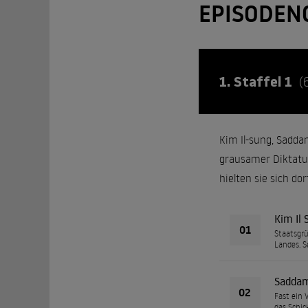
EPISODEN
1. Staffel 1
(
Kim Il-sung, Saddam
grausamer Diktatu
hielten sie sich do
Kim Il 
01
Staatsgrü
Landes. S
Saddam
02
Fast ein 
das Schic