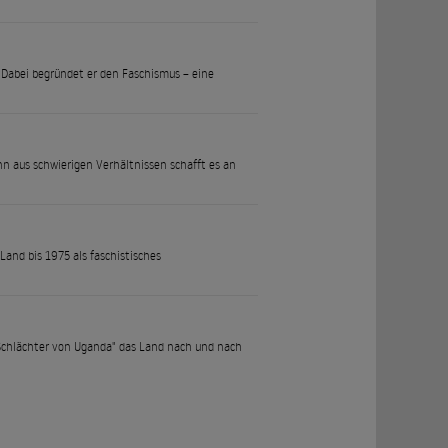
i. Dabei begründet er den Faschismus – eine
n aus schwierigen Verhältnissen schafft es an
Land bis 1975 als faschistisches
 "Schlächter von Uganda" das Land nach und nach