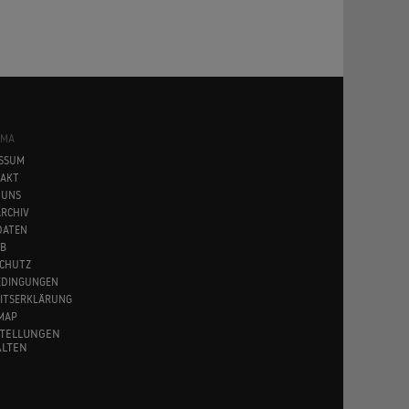
SMA
SSUM
AKT
 UNS
RCHIV
DATEN
B
CHUTZ
EDINGUNGEN
EITSERKLÄRUNG
MAP
STELLUNGEN
LTEN