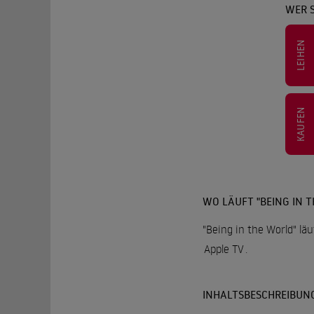
WER S
LEIHEN
KAUFEN
WO LÄUFT "BEING IN 
"Being in the World" lä
Apple TV
.
INHALTSBESCHREIBUN