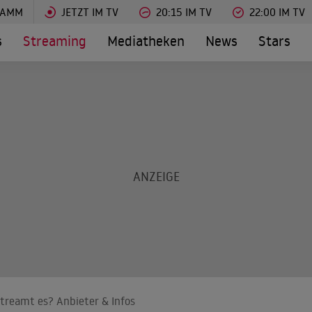
RAMM
JETZT IM TV
20:15 IM TV
22:00 IM TV
s
Streaming
Mediatheken
News
Stars
streamt es? Anbieter & Infos