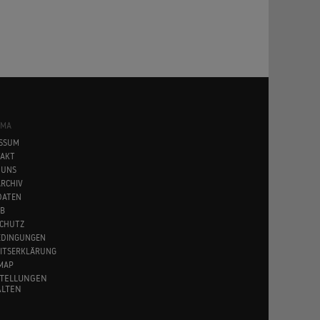
SMA
SSUM
AKT
 UNS
RCHIV
DATEN
B
CHUTZ
EDINGUNGEN
EITSERKLÄRUNG
MAP
STELLUNGEN
LTEN