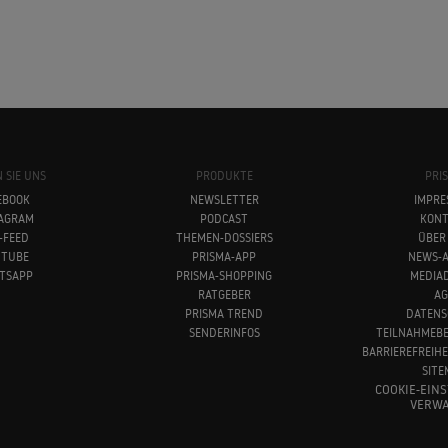
 SIE UNS
PRODUKTE
PRI
EBOOK
NEWSLETTER
IMPRE
TAGRAM
PODCAST
KONT
-FEED
THEMEN-DOSSIERS
ÜBER
UTUBE
PRISMA-APP
NEWS-A
TSAPP
PRISMA-SHOPPING
MEDIA
RATGEBER
AG
PRISMA TREND
DATENS
SENDERINFOS
TEILNAHMEB
BARRIEREFREIH
SITE
COOKIE-EIN
VERWA