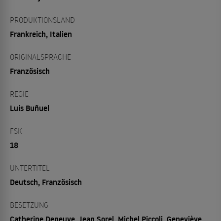
PRODUKTIONSLAND
Frankreich, Italien
ORIGINALSPRACHE
Französisch
REGIE
Luis Buñuel
FSK
18
UNTERTITEL
Deutsch, Französisch
BESETZUNG
Catherine Deneuve, Jean Sorel, Michel Piccoli, Geneviève