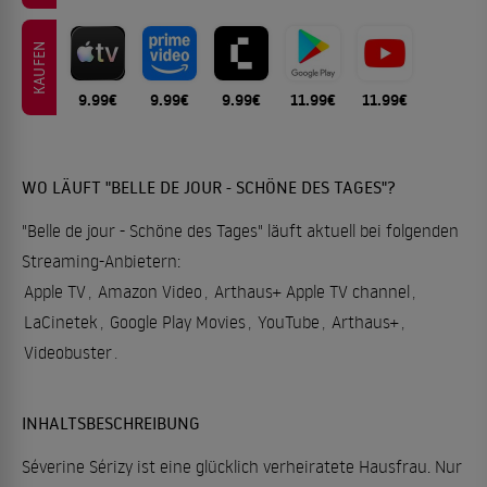
KAUFEN
9.99€
9.99€
9.99€
11.99€
11.99€
WO LÄUFT "BELLE DE JOUR - SCHÖNE DES TAGES"?
"Belle de jour - Schöne des Tages" läuft aktuell bei folgenden
Streaming-Anbietern:
Apple TV
,
Amazon Video
,
Arthaus+ Apple TV channel
,
LaCinetek
,
Google Play Movies
,
YouTube
,
Arthaus+
,
Videobuster
.
INHALTSBESCHREIBUNG
Séverine Sérizy ist eine glücklich verheiratete Hausfrau. Nur