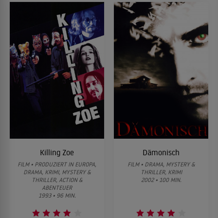
Killing Zoe
Dämonisch
FILM • PRODUZIERT IN EUROPA,
FILM • DRAMA, MYSTERY &
DRAMA, KRIMI, MYSTERY &
THRILLER, KRIMI
THRILLER, ACTION &
2002 • 100 MIN.
ABENTEUER
1993 • 96 MIN.