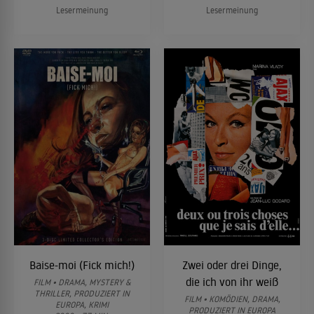
Lesermeinung
Lesermeinung
Baise-moi (Fick mich!)
Zwei oder drei Dinge,
die ich von ihr weiß
FILM • DRAMA, MYSTERY &
THRILLER, PRODUZIERT IN
FILM • KOMÖDIEN, DRAMA,
EUROPA, KRIMI
PRODUZIERT IN EUROPA