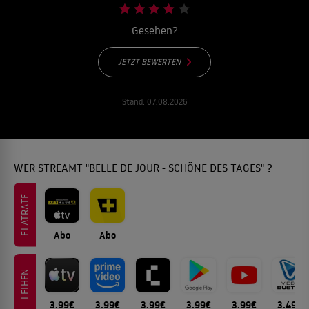
Gesehen?
JETZT BEWERTEN
Stand:
07.08.2026
WER STREAMT "BELLE DE JOUR - SCHÖNE DES TAGES" ?
FLATRATE
Abo
Abo
LEIHEN
3.99€
3.99€
3.99€
3.99€
3.99€
3.49€