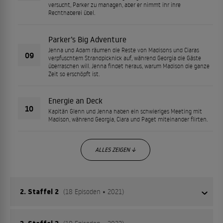
versucht, Parker zu managen, aber er nimmt ihr ihre
Rechthaberei übel.
Parker’s Big Adventure
Jenna und Adam räumen die Reste von Madisons und Ciaras
09
verpfuschtem Strandpicknick auf, während Georgia die Gäste
überraschen will. Jenna findet heraus, warum Madison die ganze
Zeit so erschöpft ist.
Energie an Deck
10
Kapitän Glenn und Jenna haben ein schwieriges Meeting mit
Madison, während Georgia, Ciara und Paget miteinander flirten.
ALLES ZEIGEN ↓
2. Staffel 2
(18 Episoden • 2021)