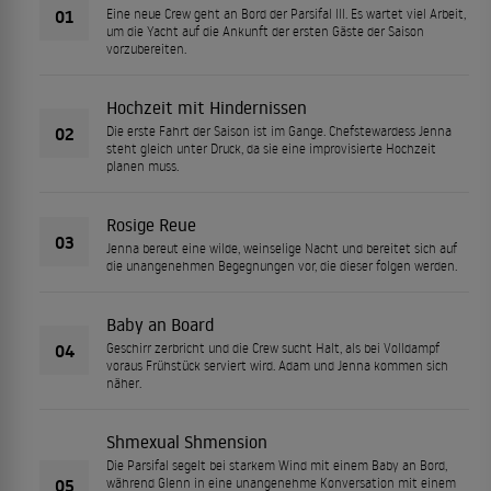
01
Eine neue Crew geht an Bord der Parsifal III. Es wartet viel Arbeit,
um die Yacht auf die Ankunft der ersten Gäste der Saison
vorzubereiten.
Hochzeit mit Hindernissen
02
Die erste Fahrt der Saison ist im Gange. Chefstewardess Jenna
steht gleich unter Druck, da sie eine improvisierte Hochzeit
planen muss.
Rosige Reue
03
Jenna bereut eine wilde, weinselige Nacht und bereitet sich auf
die unangenehmen Begegnungen vor, die dieser folgen werden.
Baby an Board
04
Geschirr zerbricht und die Crew sucht Halt, als bei Volldampf
voraus Frühstück serviert wird. Adam und Jenna kommen sich
näher.
Shmexual Shmension
Die Parsifal segelt bei starkem Wind mit einem Baby an Bord,
05
während Glenn in eine unangenehme Konversation mit einem