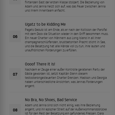
flirtenden Gast der ersten Klasse stolpert. Die Beziehung von
Adam und Jenna heizt sich auf, was das Feuer zwischen Jenna
und ihrem Innenteam anfacht.
Ugatz to be Kidding Me
Pagets Geduld ist am Ende, als er nach der Kollision der Parsifal
mit dem Dock die Situation wieder in den Griff bekommen muss.
06
Ein neuer Charter von Männern aus Long Island in all ihrer
champagnerschlürfenden, brustbetonten Pracht sticht in See,
und die Besatzung hat alle Hände voll zu tun, ihre lauten und
unaufhörlichen Forderungen zu erfüllen.
Oooof There It Is!
Nachdem er Zeuge einer außer Kontrolle geratenen Party der
07
Gäste geworden ist, setzt Kapitän Glenn diesem
testosterongesteuerten Charter Grenzen. Madison und Georgia
haben unterschiedliche Ansichten, was Jennas Forderungen
angeht.
No Bra, No Shoes, Bad Service
Adam und Jenna sind sich nicht einig, was ihre Beziehung
08
angeht, und ihr epischer Streit auf der Außenkommandobrücke
ist für den Rest der Besatzung ein gefundenes Fressen. Ciara