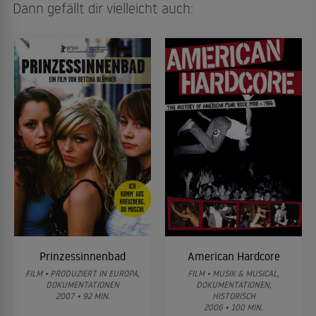
Dann gefällt dir vielleicht auch:
Prinzessinnenbad
American Hardcore
FILM • PRODUZIERT IN EUROPA,
FILM • MUSIK & MUSICAL,
DOKUMENTATIONEN
DOKUMENTATIONEN,
2007 • 92 MIN.
HISTORISCH
2006 • 100 MIN.