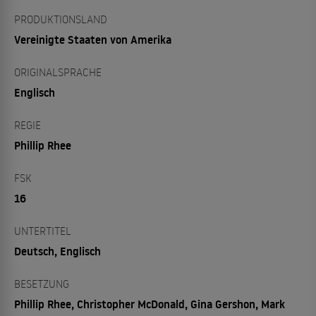
PRODUKTIONSLAND
Vereinigte Staaten von Amerika
ORIGINALSPRACHE
Englisch
REGIE
Phillip Rhee
FSK
16
UNTERTITEL
Deutsch, Englisch
BESETZUNG
Phillip Rhee, Christopher McDonald, Gina Gershon, Mark