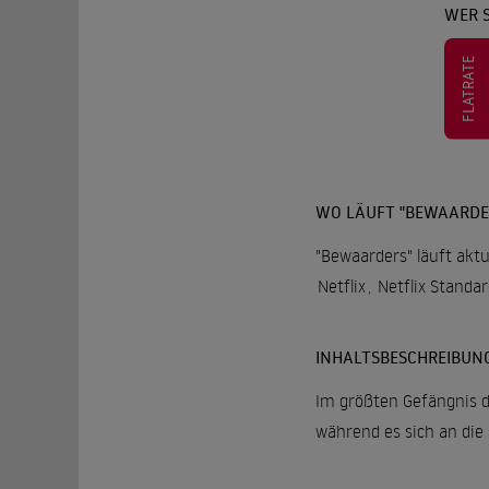
WER 
FLATRATE
WO LÄUFT "BEWAARDE
"Bewaarders" läuft aktu
Netflix
,
Netflix Standa
INHALTSBESCHREIBUN
Im größten Gefängnis d
während es sich an di