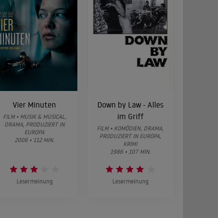
Vier Minuten
Down by Law - Alles
im Griff
FILM • MUSIK & MUSICAL,
DRAMA, PRODUZIERT IN
FILM • KOMÖDIEN, DRAMA,
EUROPA
PRODUZIERT IN EUROPA,
2006 • 112 MIN.
KRIMI
1986 • 107 MIN.
Lesermeinung
Lesermeinung