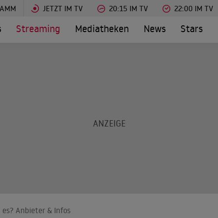
RAMM
JETZT IM TV
20:15 IM TV
22:00 IM TV
s
Streaming
Mediatheken
News
Stars
 es? Anbieter & Infos