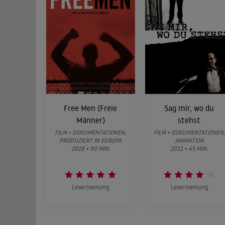
Free Men (Freie
Sag mir, wo du
Männer)
stehst
FILM • DOKUMENTATIONEN,
FILM • DOKUMENTATIONEN,
PRODUZIERT IN EUROPA
ANIMATION
2018 • 90 MIN.
2011 • 45 MIN.
Lesermeinung
Lesermeinung