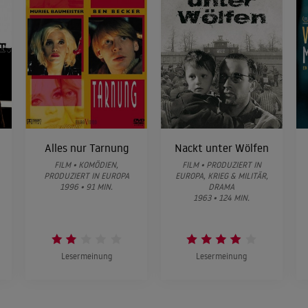
Alles nur Tarnung
Nackt unter Wölfen
FILM • KOMÖDIEN,
FILM • PRODUZIERT IN
PRODUZIERT IN EUROPA
EUROPA, KRIEG & MILITÄR,
1996 • 91 MIN.
DRAMA
1963 • 124 MIN.
Lesermeinung
Lesermeinung