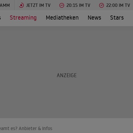
RAMM
JETZT IM TV
20:15 IM TV
22:00 IM TV
s
Streaming
Mediatheken
News
Stars
eamt es? Anbieter & Infos