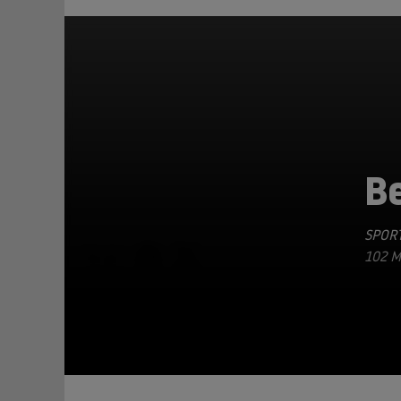
B
SPOR
TEILEN
102 M