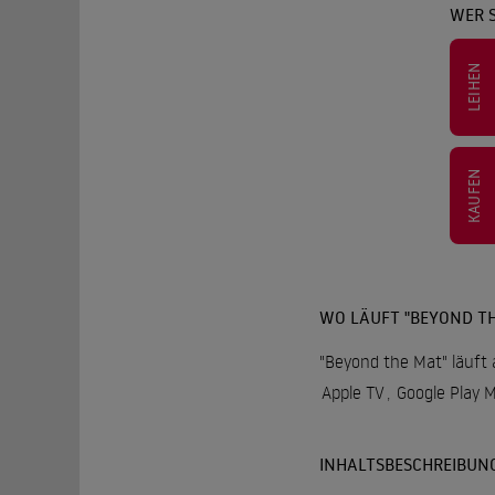
WER 
LEIHEN
KAUFEN
WO LÄUFT "BEYOND TH
"Beyond the Mat" läuft 
Apple TV
,
Google Play 
INHALTSBESCHREIBUN