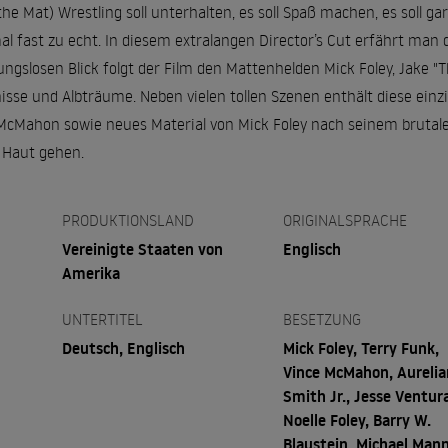
 the Mat) Wrestling soll unterhalten, es soll Spaß machen, es soll ga
l fast zu echt. In diesem extralangen Director’s Cut erfährt man
ngslosen Blick folgt der Film den Mattenhelden Mick Foley, Jake "
isse und Albträume. Neben vielen tollen Szenen enthält diese ein
Mahon sowie neues Material von Mick Foley nach seinem brutalen 
e Haut gehen.
PRODUKTIONSLAND
ORIGINALSPRACHE
Vereinigte Staaten von
Englisch
Amerika
UNTERTITEL
BESETZUNG
Deutsch, Englisch
Mick Foley, Terry Funk,
Vince McMahon, Aurelia
Smith Jr., Jesse Ventur
Noelle Foley, Barry W.
Blaustein, Michael Mann