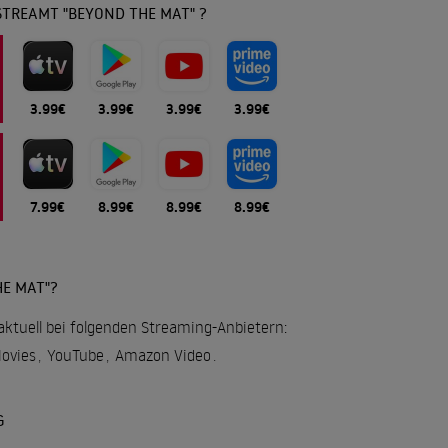
STREAMT "BEYOND THE MAT" ?
3.99€
3.99€
3.99€
3.99€
7.99€
8.99€
8.99€
8.99€
E MAT"?
aktuell bei folgenden Streaming-Anbietern:
Movies
,
YouTube
,
Amazon Video
.
G