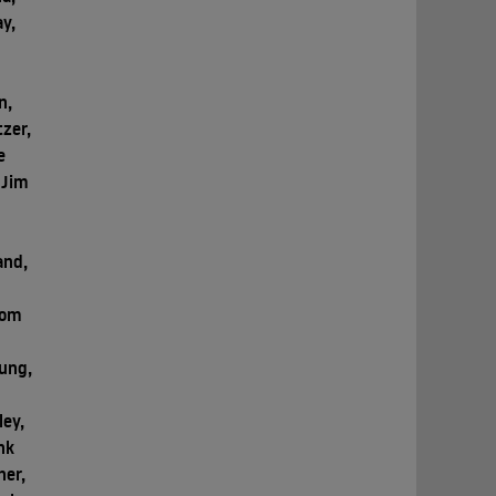
y,
n,
zer,
e
 Jim
and,
,
Tom
ung,
ley,
nk
ner,