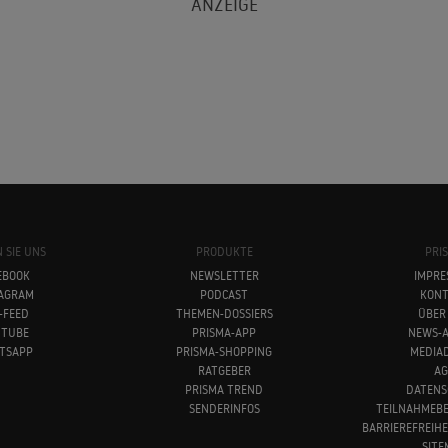
 SIE UNS
PRODUKTE
PRI
EBOOK
NEWSLETTER
IMPRE
TAGRAM
PODCAST
KONT
-FEED
THEMEN-DOSSIERS
ÜBER
UTUBE
PRISMA-APP
NEWS-A
TSAPP
PRISMA-SHOPPING
MEDIA
RATGEBER
AG
PRISMA TREND
DATENS
SENDERINFOS
TEILNAHMEB
BARRIEREFREIH
SITE