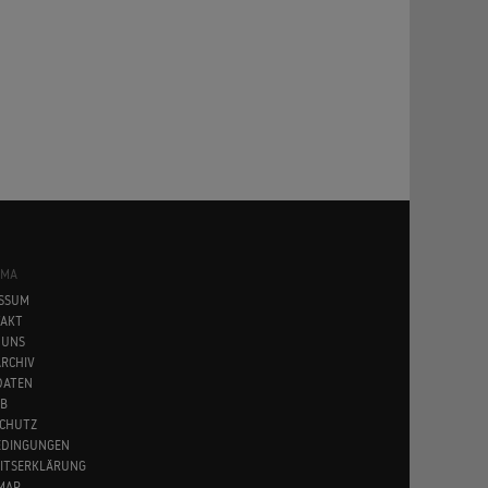
SMA
SSUM
AKT
 UNS
RCHIV
DATEN
B
CHUTZ
EDINGUNGEN
EITSERKLÄRUNG
MAP