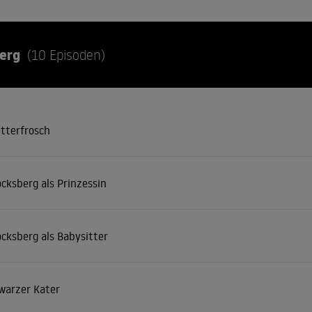
berg
(10 Episoden)
tterfrosch
ocksberg als Prinzessin
ocksberg als Babysitter
hwarzer Kater