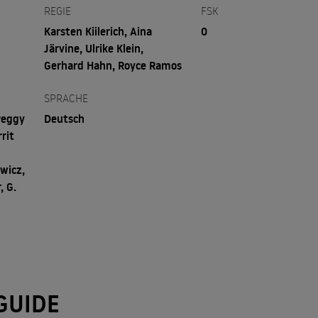
REGIE
FSK
Karsten Kiilerich, Aina
0
Järvine, Ulrike Klein,
Gerhard Hahn, Royce Ramos
SPRACHE
Peggy
Deutsch
rit
wicz,
, G.
GUIDE