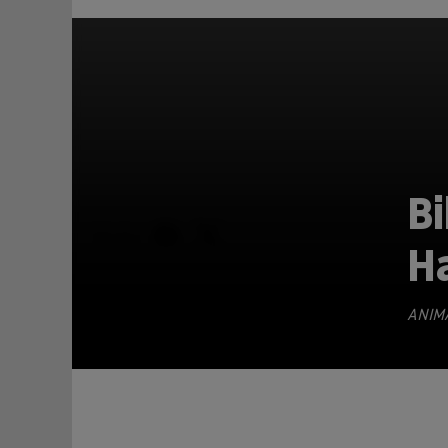
Bi
TEILEN
H
ANIM