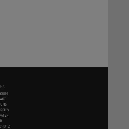
SMA
SSUM
AKT
 UNS
RCHIV
DATEN
B
CHUTZ