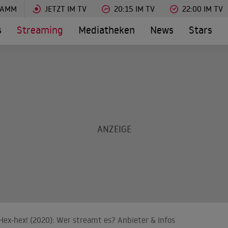
RAMM
JETZT IM TV
20:15 IM TV
22:00 IM TV
s
Streaming
Mediatheken
News
Stars
 Hex-hex! (2020): Wer streamt es? Anbieter & Infos