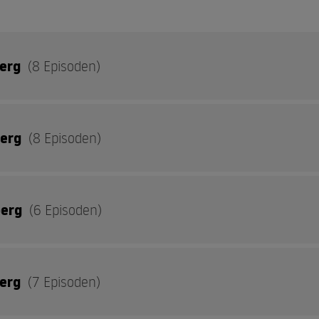
berg
(8 Episoden)
berg
(8 Episoden)
thekrankheit
ue Schule
berg
(6 Episoden)
uer bei den Dinos
 Orient
rhexte Dromedar
berg
(7 Episoden)
n Not
rliebt sich