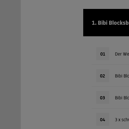
1. Bibi Blocks
01
Der We
02
Bibi Bl
03
Bibi Bl
04
3 x sc