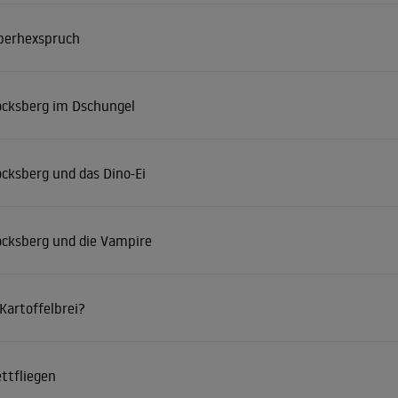
perhexspruch
locksberg im Dschungel
ocksberg und das Dino-Ei
locksberg und die Vampire
Kartoffelbrei?
ttfliegen