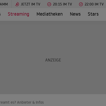
RAMM
JETZT IM TV
20:15 IM TV
22:00 IM TV
s
Streaming
Mediatheken
News
Stars
reamt es? Anbieter & Infos