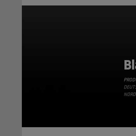
B
PRODU
TEILEN
DEUTS
ORDI