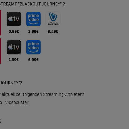
STREAMT "BLACKOUT JOURNEY" ?
0.99€
2.99€
3.49€
1.99€
6.99€
 JOURNEY"?
t aktuell bei folgenden Streaming-Anbietern:
o
,
Videobuster
.
G