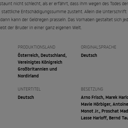
staunt nicht schlecht, als er erfährt, dass ihm wegen des Todes de
ne stattliche Entschädigungssumme zusteht. Allein die Unterschrif
, dann kann der Geldregen prasseln. Das Vorhaben gestaltet sich jed
ebt der Bruder in einer ganz eigenen Welt.
PRODUKTIONSLAND
ORIGINALSPRACHE
Österreich, Deutschland,
Deutsch
Vereinigtes Königreich
Großbritannien und
Nordirland
UNTERTITEL
BESETZUNG
Deutsch
Arno Frisch, Marek Harlo
Mavie Hörbiger, Antoin
Monot Jr., Proschat Mad
Lasse Harloff, Bernd Ta