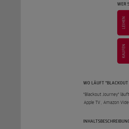
WER 
LEIHEN
KAUFEN
WO LÄUFT "BLACKOUT
"Blackout Journey" läuf
Apple TV
,
Amazon Vide
INHALTSBESCHREIBUN