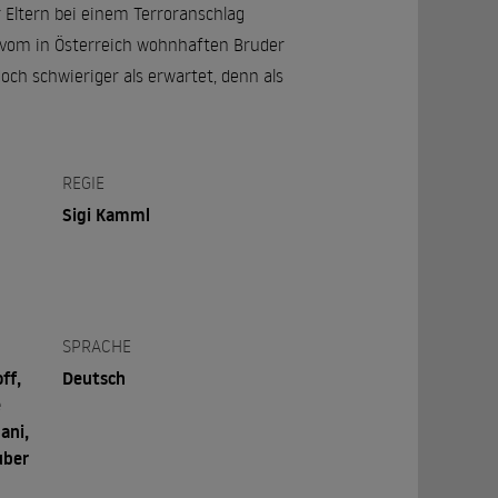
r Eltern bei einem Terroranschlag
t vom in Österreich wohnhaften Bruder
och schwieriger als erwartet, denn als
REGIE
Sigi Kamml
SPRACHE
ff,
Deutsch
e
ani,
uber