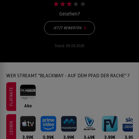
Gesehen?
JETZT BEWERTEN
Stand:
08.08.2026
WER STREAMT "BLACKWAY - AUF DEM PFAD DER RACHE" ?
FLATRATE
Abo
LEIHEN
3.99€
0.99€
3.99€
3.49€
3.99€
3.99€