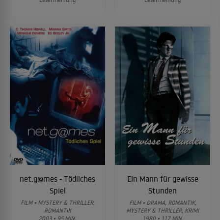
net.g@mes - Tödliches
Ein Mann für gewisse
Spiel
Stunden
FILM • MYSTERY & THRILLER,
FILM • DRAMA, ROMANTIK,
ROMANTIK
MYSTERY & THRILLER, KRIMI
2003 • 95 MIN.
1980 • 117 MIN.