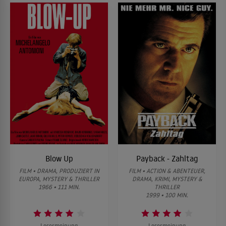
Blow Up
Payback - Zahltag
FILM • DRAMA, PRODUZIERT IN
FILM • ACTION & ABENTEUER,
EUROPA, MYSTERY & THRILLER
DRAMA, KRIMI, MYSTERY &
1966 • 111 MIN.
THRILLER
1999 • 100 MIN.
Lesermeinung
Lesermeinung