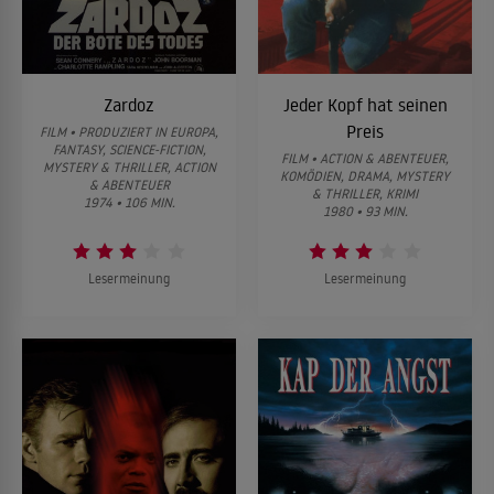
Zardoz
Jeder Kopf hat seinen
Preis
FILM • PRODUZIERT IN EUROPA,
FANTASY, SCIENCE-FICTION,
FILM • ACTION & ABENTEUER,
MYSTERY & THRILLER, ACTION
KOMÖDIEN, DRAMA, MYSTERY
& ABENTEUER
& THRILLER, KRIMI
1974 • 106 MIN.
1980 • 93 MIN.
Lesermeinung
Lesermeinung