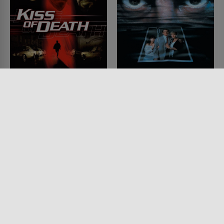
Kiss of Death
Kap der Angst
FILM • DRAMA, KRIMI, MYSTERY
FILM • MYSTERY & THRILLER,
& THRILLER
PRODUZIERT IN EUROPA, KRIMI,
1995 • 101 MIN.
DRAMA
1991 • 128 MIN.
Lesermeinung
Lesermeinung