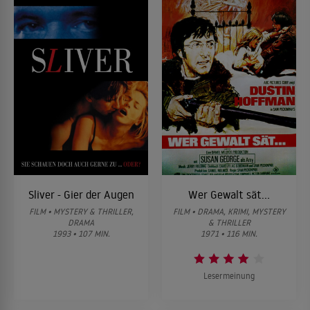
Sliver - Gier der Augen
Wer Gewalt sät...
FILM • MYSTERY & THRILLER,
FILM • DRAMA, KRIMI, MYSTERY
DRAMA
& THRILLER
1993 • 107 MIN.
1971 • 116 MIN.
Lesermeinung