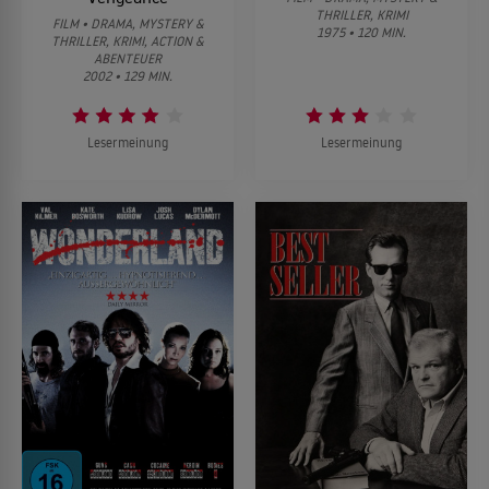
THRILLER, KRIMI
FILM • DRAMA, MYSTERY &
1975 • 120 MIN.
THRILLER, KRIMI, ACTION &
ABENTEUER
2002 • 129 MIN.
Lesermeinung
Lesermeinung