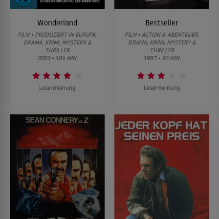
Wonderland
Bestseller
FILM • PRODUZIERT IN EUROPA,
FILM • ACTION & ABENTEUER,
DRAMA, KRIMI, MYSTERY &
DRAMA, KRIMI, MYSTERY &
THRILLER
THRILLER
2003 • 104 MIN.
1987 • 95 MIN.
Lesermeinung
Lesermeinung