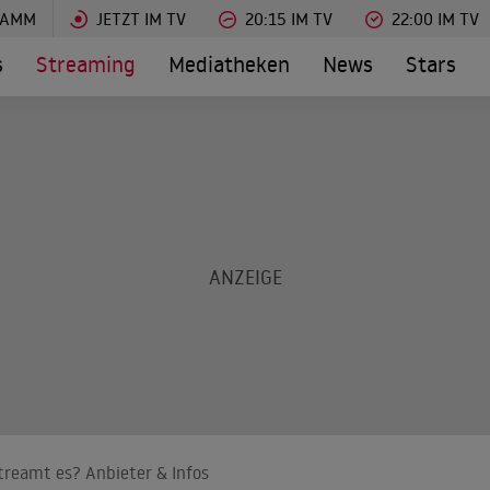
RAMM
JETZT IM TV
20:15 IM TV
22:00 IM TV
s
Streaming
Mediatheken
News
Stars
treamt es? Anbieter & Infos