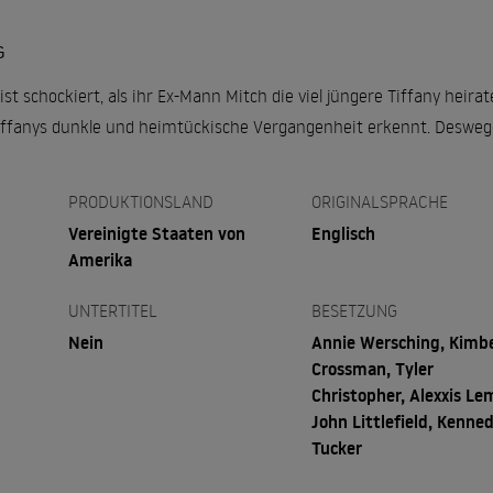
G
st schockiert, als ihr Ex-Mann Mitch die viel jüngere Tiffany heirate
Tiffanys dunkle und heimtückische Vergangenheit erkennt. Deswegen
PRODUKTIONSLAND
ORIGINALSPRACHE
Vereinigte Staaten von
Englisch
Amerika
UNTERTITEL
BESETZUNG
Nein
Annie Wersching, Kimb
Crossman, Tyler
Christopher, Alexxis Lem
John Littlefield, Kenne
Tucker