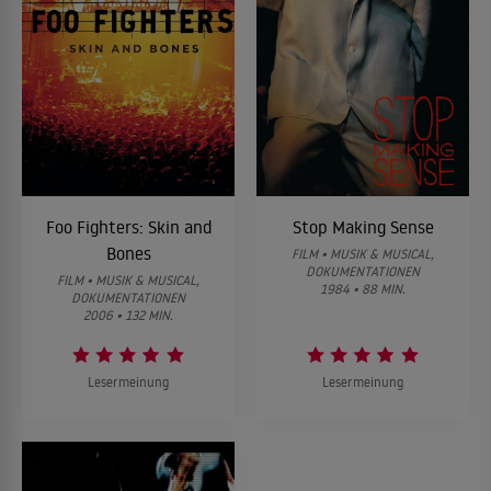
Foo Fighters: Skin and
Stop Making Sense
Bones
FILM • MUSIK & MUSICAL,
DOKUMENTATIONEN
FILM • MUSIK & MUSICAL,
1984 • 88 MIN.
DOKUMENTATIONEN
2006 • 132 MIN.
Lesermeinung
Lesermeinung