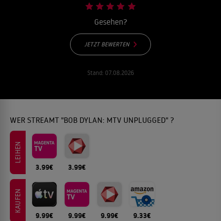
Gesehen?
JETZT BEWERTEN
Stand:
07.08.2026
WER STREAMT "BOB DYLAN: MTV UNPLUGGED" ?
LEIHEN
3.99€
3.99€
KAUFEN
9.99€
9.99€
9.99€
9.33€