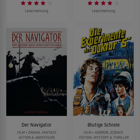
Lesermeinung
Lesermeinung
Der Navigator
Blutige Schreie
FILM • DRAMA, FANTASY,
FILM • HORROR, SCIENCE-
ACTION & ABENTEUER,
FICTION, MYSTERY & THRILLER