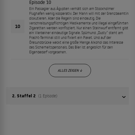
Episode 10
Ein Passagier aus Ägypten verhält sich am Stockholmer
Flughafen wenig kooperativ. Der Mann will mit der Grenzbeamtin
diskutieren. Aber die Regeln sind eindeutig. Die
verschreibungspflichtigen Medikamente und illegal eingeführten
10
Zigaretten werden konfisziert. Nur einen Steinwurf entfernt gibt
ein Vierbeiner eindeutige Signale. Spürhund „Dusty“ steht am
Fracht-Terminal still und fixiert ein Paket. Und auf der
Öresundbrücke weckt eine große Menge Alkohol das Interesse
des Sicherheitspersonals. Das Bier ist angeblich für den
Eigenbedarf vorgesehen.
ALLES ZEIGEN ↓
2. Staffel 2
(1 Episode)
Drogen, Alkohol, Luxusuhren und Taschenlampen mit
eingebauter Elektroschock-Funktion: Schwedens
Sicherheitskräfte haben in dieser Serie alle Hände voll zu