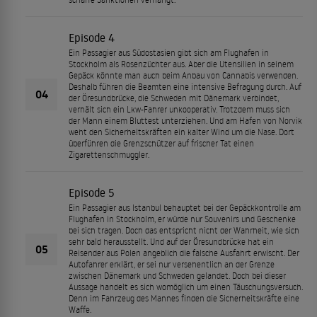
Episode 4
Ein Passagier aus Südostasien gibt sich am Flughafen in
Stockholm als Rosenzüchter aus. Aber die Utensilien in seinem
Gepäck könnte man auch beim Anbau von Cannabis verwenden.
Deshalb führen die Beamten eine intensive Befragung durch. Auf
04
der Öresundbrücke, die Schweden mit Dänemark verbindet,
verhält sich ein Lkw-Fahrer unkooperativ. Trotzdem muss sich
der Mann einem Bluttest unterziehen. Und am Hafen von Norvik
weht den Sicherheitskräften ein kalter Wind um die Nase. Dort
überführen die Grenzschützer auf frischer Tat einen
Zigarettenschmuggler.
Episode 5
Ein Passagier aus Istanbul behauptet bei der Gepäckkontrolle am
Flughafen in Stockholm, er würde nur Souvenirs und Geschenke
bei sich tragen. Doch das entspricht nicht der Wahrheit, wie sich
sehr bald herausstellt. Und auf der Öresundbrücke hat ein
05
Reisender aus Polen angeblich die falsche Ausfahrt erwischt. Der
Autofahrer erklärt, er sei nur versehentlich an der Grenze
zwischen Dänemark und Schweden gelandet. Doch bei dieser
Aussage handelt es sich womöglich um einen Täuschungsversuch.
Denn im Fahrzeug des Mannes finden die Sicherheitskräfte eine
Waffe.