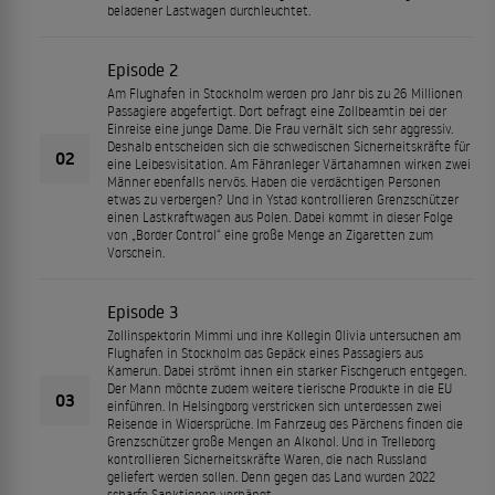
beladener Lastwagen durchleuchtet.
Episode 2
Am Flughafen in Stockholm werden pro Jahr bis zu 26 Millionen
Passagiere abgefertigt. Dort befragt eine Zollbeamtin bei der
Einreise eine junge Dame. Die Frau verhält sich sehr aggressiv.
Deshalb entscheiden sich die schwedischen Sicherheitskräfte für
02
eine Leibesvisitation. Am Fähranleger Värtahamnen wirken zwei
Männer ebenfalls nervös. Haben die verdächtigen Personen
etwas zu verbergen? Und in Ystad kontrollieren Grenzschützer
einen Lastkraftwagen aus Polen. Dabei kommt in dieser Folge
von „Border Control“ eine große Menge an Zigaretten zum
Vorschein.
Episode 3
Zollinspektorin Mimmi und ihre Kollegin Olivia untersuchen am
Flughafen in Stockholm das Gepäck eines Passagiers aus
Kamerun. Dabei strömt ihnen ein starker Fischgeruch entgegen.
Der Mann möchte zudem weitere tierische Produkte in die EU
03
einführen. In Helsingborg verstricken sich unterdessen zwei
Reisende in Widersprüche. Im Fahrzeug des Pärchens finden die
Grenzschützer große Mengen an Alkohol. Und in Trelleborg
kontrollieren Sicherheitskräfte Waren, die nach Russland
geliefert werden sollen. Denn gegen das Land wurden 2022
scharfe Sanktionen verhängt.