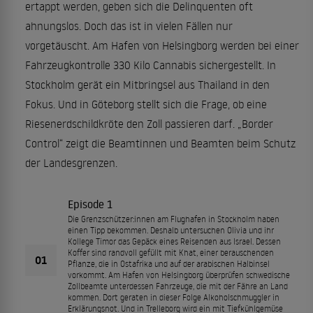
ertappt werden, geben sich die Delinquenten oft
ahnungslos. Doch das ist in vielen Fällen nur
vorgetäuscht. Am Hafen von Helsingborg werden bei einer
Fahrzeugkontrolle 330 Kilo Cannabis sichergestellt. In
Stockholm gerät ein Mitbringsel aus Thailand in den
Fokus. Und in Göteborg stellt sich die Frage, ob eine
Riesenerdschildkröte den Zoll passieren darf. „Border
Control“ zeigt die Beamtinnen und Beamten beim Schutz
der Landesgrenzen.
Episode 1
Die Grenzschützer:innen am Flughafen in Stockholm haben
einen Tipp bekommen. Deshalb untersuchen Olivia und ihr
Kollege Timor das Gepäck eines Reisenden aus Israel. Dessen
Koffer sind randvoll gefüllt mit Khat, einer berauschenden
01
Pflanze, die in Ostafrika und auf der arabischen Halbinsel
vorkommt. Am Hafen von Helsingborg überprüfen schwedische
Zollbeamte unterdessen Fahrzeuge, die mit der Fähre an Land
kommen. Dort geraten in dieser Folge Alkoholschmuggler in
Erklärungsnot. Und in Trelleborg wird ein mit Tiefkühlgemüse