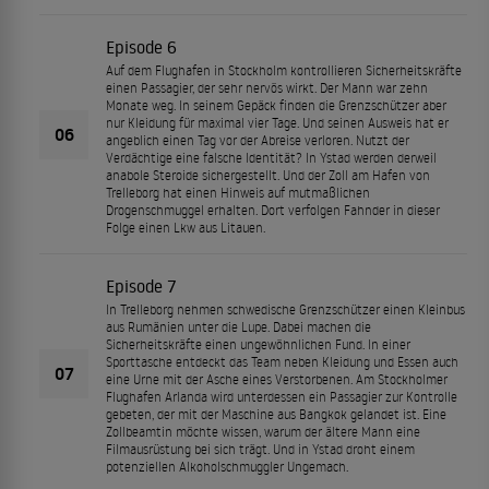
Episode 6
Auf dem Flughafen in Stockholm kontrollieren Sicherheitskräfte
einen Passagier, der sehr nervös wirkt. Der Mann war zehn
Monate weg. In seinem Gepäck finden die Grenzschützer aber
nur Kleidung für maximal vier Tage. Und seinen Ausweis hat er
06
angeblich einen Tag vor der Abreise verloren. Nutzt der
Verdächtige eine falsche Identität? In Ystad werden derweil
anabole Steroide sichergestellt. Und der Zoll am Hafen von
Trelleborg hat einen Hinweis auf mutmaßlichen
Drogenschmuggel erhalten. Dort verfolgen Fahnder in dieser
Folge einen Lkw aus Litauen.
Episode 7
In Trelleborg nehmen schwedische Grenzschützer einen Kleinbus
aus Rumänien unter die Lupe. Dabei machen die
Sicherheitskräfte einen ungewöhnlichen Fund. In einer
Sporttasche entdeckt das Team neben Kleidung und Essen auch
07
eine Urne mit der Asche eines Verstorbenen. Am Stockholmer
Flughafen Arlanda wird unterdessen ein Passagier zur Kontrolle
gebeten, der mit der Maschine aus Bangkok gelandet ist. Eine
Zollbeamtin möchte wissen, warum der ältere Mann eine
Filmausrüstung bei sich trägt. Und in Ystad droht einem
potenziellen Alkoholschmuggler Ungemach.