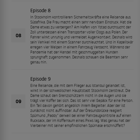
Episode 8
In Stockholm kontrollieren Sicherheitskräfte eine Reisende aus
Südafrika. Die Frau macht einen sehr nervösen Eindruck. Hat die
Dame etwas zu verbergen? Am Hafen von Ystad durchsucht der
Zoll unterdessen einen Transporter voller Clogs aus Polen. Der
08
Fahrer wirkt unruhig und vermeidet Augenkontakt. Deshalb wird
sein Vehikel mit einem Scanner durchleuchtet. Und in Kapellskär
erregen vier Welpen in einem Fahrzeug Verdacht. Während der
Pandemie hat der Handel mit geschmuggelten Hunden
sprunghaft zugenommen. Deshalb schauen die Beamten sehr
genau hin.
Episode 9
Eine Reisende, die mit dem Flieger aus Istanbul gelandet ist,
wirkt in der schwedischen Hauptstadt Stockholm zerstreut. Die
Dame schaut den Grenzschützern nicht in die Augen und sie
09
trägt vier Koffer bei sich. Das ist sehr viel Gepäck für eine Person.
Ein Teil davon gehört angeblich ihrem Begleiter. Aber der ist
zunächst nicht auffindbar. Auf der Öresundbrücke reagiert
Spürhund „Paddy“ derweil bei einer Fahrzeugkontrolle auf einen
Rucksack, der im Kofferraum eines Pkws lag. Was genau hat der
Vierbeiner mit seiner empfindlichen Spürnase erschnüffelt?